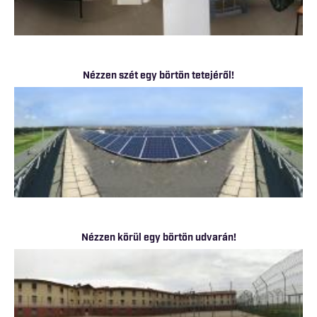
Nézzen szét egy börtön tetejéről!
Nézzen körül egy börtön udvarán!