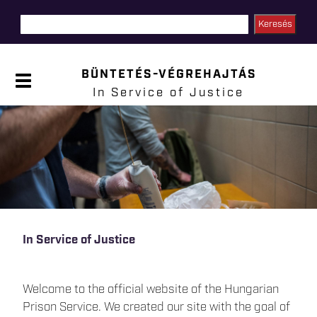
Skip to
main
content
BÜNTETÉS-VÉGREHAJTÁS
P
a
In Service of Justice
n
e
l
n
y
i
t
á
s
a
In Service of Justice
Welcome to the official website of the Hungarian
Prison Service. We created our site with the goal of