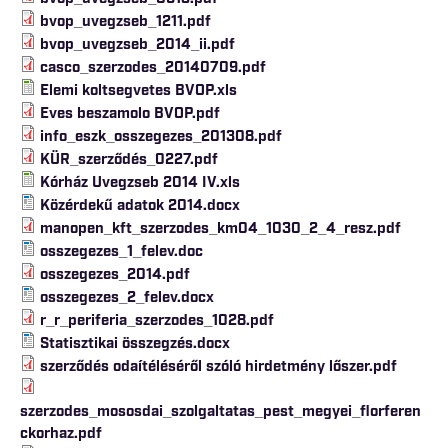
bvop_uvegzseb_1211.pdf
bvop_uvegzseb_2014_ii.pdf
casco_szerzodes_20140709.pdf
Elemi koltsegvetes BVOP.xls
Eves beszamolo BVOP.pdf
info_eszk_osszegezes_201308.pdf
KÜR_szerződés_0227.pdf
Kórház Uvegzseb 2014 IV.xls
Közérdekű adatok 2014.docx
manopen_kft_szerzodes_km04_1030_2_4_resz.pdf
osszegezes_1_felev.doc
osszegezes_2014.pdf
osszegezes_2_felev.docx
r_r_periferia_szerzodes_1028.pdf
Statisztikai összegzés.docx
szerződés odaítéléséről szóló hirdetmény lőszer.pdf
szerzodes_mososdai_szolgaltatas_pest_megyei_florferen
ckorhaz.pdf