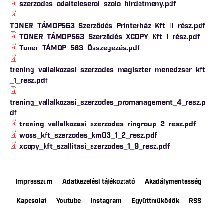
szerzodes_odaiteleserol_szolo_hirdetmeny.pdf
TONER_TÁMOP563_Szerződés_Printerház_Kft_II_rész.pdf
TONER_TÁMOP563_Szerződés_XCOPY_Kft_I_rész.pdf
Toner_TÁMOP_563_Összegezés.pdf
trening_vallalkozasi_szerzodes_magiszter_menedzser_kft
_1_resz.pdf
trening_vallalkozasi_szerzodes_promanagement_4_resz.p
df
trening_vallalkozasi_szerzodes_ringroup_2_resz.pdf
woss_kft_szerzodes_km03_1_2_resz.pdf
xcopy_kft_szallitasi_szerzodes_1_9_resz.pdf
Impresszum
Adatkezelési tájékoztató
Akadálymentesség
Kapcsolat
Youtube
Instagram
Együttműködők
RSS