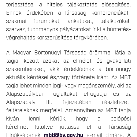
terjesztése, a hiteles tájékoztatás elősegítése.
Ennek érdekében a Társaság konferenciákat,
szakmai fórumokat, ankétokat, találkozókat
szervez, tudományos pályázatokat ír ki a büntetés-
végrehajtás korszerűsítése tárgykörében.
A Magyar Börtönügyi Társaság örömmel látja a
tagjai között azokat az elméleti és gyakorlati
szakembereket, akik érdeklődnek a börtönügy
aktuális kérdései és/vagy története iránt. Az MBT
tagja lehet minden jogi- vagy magánszemély, aki az
Alapszabályban foglaltakat elfogadja és az
Alapszabály III. fejezetében részletezett
feltételeknek megfelel. Amennyiben az MBT tagja
kíván lenni kérjük, hogy a belépési
kérelmét kitöltve juttassa el a Társaság
Elnökségének
mbt@bv.gov.hu
e-mail címére. A