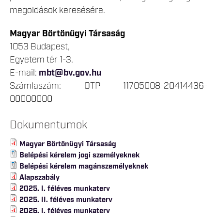
megoldások keresésére.
Magyar Börtönügyi Társaság
1053 Budapest,
Egyetem tér 1-3.
E-mail:
mbt@bv.gov.hu
Számlaszám: OTP 11705008-20414436-
00000000
Dokumentumok
Magyar Börtönügyi Társaság
Belépési kérelem jogi személyeknek
Belépési kérelem magánszemélyeknek
Alapszabály
2025. I. féléves munkaterv
2025. II. féléves munkaterv
2026. I. féléves munkaterv