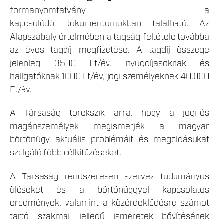
formanyomtatvány a
kapcsolódó dokumentumokban található. Az
Alapszabály értelmében a tagság feltétele továbbá
az éves tagdíj megfizetése. A tagdíj összege
jelenleg 3500 Ft/év, nyugdíjasoknak és
hallgatóknak 1000 Ft/év, jogi személyeknek 40.000
Ft/év.
A Társaság törekszik arra, hogy a jogi-és
magánszemélyek megismerjék a magyar
börtönügy aktuális problémáit és megoldásukat
szolgáló főbb célkitűzéseket.
A Társaság rendszeresen szervez tudományos
üléseket és a börtönüggyel kapcsolatos
eredmények, valamint a közérdeklődésre számot
tartó szakmai jellegű ismeretek bővítésének