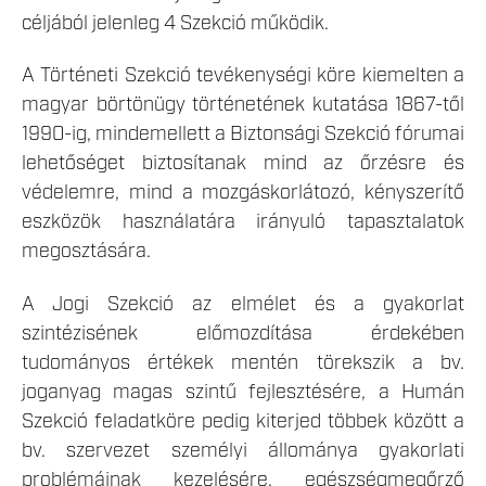
céljából jelenleg 4 Szekció működik.
A Történeti Szekció tevékenységi köre kiemelten a
magyar börtönügy történetének kutatása 1867-től
1990-ig, mindemellett a Biztonsági Szekció fórumai
lehetőséget biztosítanak mind az őrzésre és
védelemre, mind a mozgáskorlátozó, kényszerítő
eszközök használatára irányuló tapasztalatok
megosztására.
A Jogi Szekció az elmélet és a gyakorlat
szintézisének előmozdítása érdekében
tudományos értékek mentén törekszik a bv.
joganyag magas szintű fejlesztésére, a Humán
Szekció feladatköre pedig kiterjed többek között a
bv. szervezet személyi állománya gyakorlati
problémáinak kezelésére, egészségmegőrző