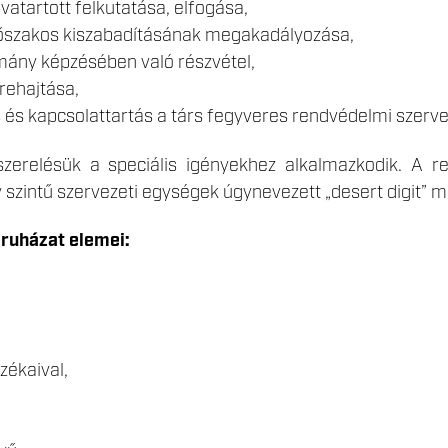
atartott felkutatása, elfogása,
őszakos kiszabadításának megakadályozása,
mány képzésében való részvétel,
rehajtása,
s kapcsolattartás a társ fegyveres rendvédelmi szervek
zerelésük a speciális igényekhez alkalmazkodik. A re
 szintű szervezeti egységek úgynevezett „desert digit” m
ruházat elemei:
zékaival,