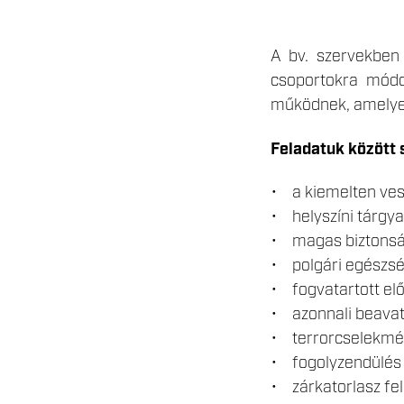
A bv. szervekben 
csoportokra módo
működnek, amelye
Feladatuk között 
• a kiemelten vesz
• helyszíni tárgya
• magas biztonság
• polgári egészsé
• fogvatartott elő
• azonnali beavat
• terrorcselekmé
• fogolyzendülés 
• zárkatorlasz fe