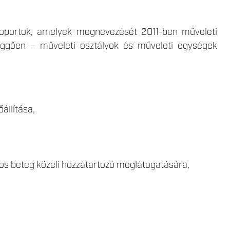
ócsoportok, amelyek megnevezését 2011-ben műveleti
függően – műveleti osztályok és műveleti egységek
őállítása,
lyos beteg közeli hozzátartozó meglátogatására,