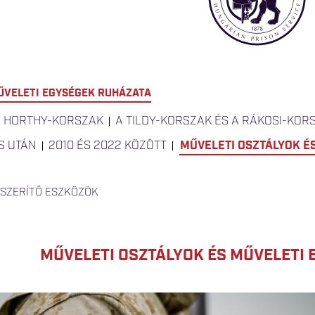
ŰVELETI EGYSÉGEK RUHÁZATA
A HORTHY-KORSZAK
A TILDY-KORSZAK ÉS A RÁKOSI-KOR
S UTÁN
2010 ÉS 2022 KÖZÖTT
MŰVELETI OSZTÁLYOK É
YSZERÍTŐ ESZKÖZÖK
MŰVELETI OSZTÁLYOK ÉS MŰVELETI