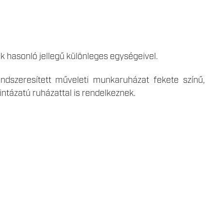
 hasonló jellegű különleges egységeivel.
ndszeresített műveleti munkaruházat fekete színű,
intázatú ruházattal is rendelkeznek.