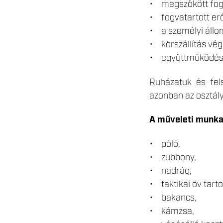
• megszökött fogv
• fogvatartott er
• a személyi állo
• körszállítás vég
• együttműködés é
Ruházatuk és fels
azonban az osztály
A műveleti munka
• póló,
• zubbony,
• nadrág,
• taktikai öv tarto
• bakancs,
• kámzsa,