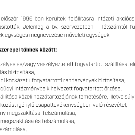
először 1996-ban kerültek felállításra intézeti akci
sították. Jelenleg a bv. szervezetben – létszámtól 
k egységes megnevezése műveleti egységek.
szerepel többek között:
élyes és/vagy veszélyeztetett fogvatartott szállítása, el
lás biztosítása,
i kockázatú fogvatartotti rendezvények biztosítása,
gügyi intézménybe kihelyezett fogvatartott őrzése,
állítása közeli hozzátartozójának temetésére, illetve sú
kozást igénylő csapattevékenységben való részvétel,
ny megszakítása, felszámolása,
megszakítása és felszámolása,
lszámolása,