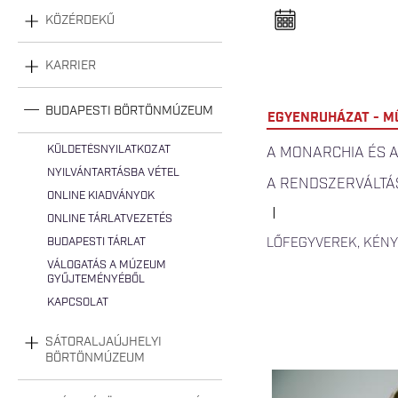
n
e
KÖZÉRDEKŰ
l
n
y
KARRIER
i
t
á
s
BUDAPESTI BÖRTÖNMÚZEUM
EGYENRUHÁZAT - M
a
KÜLDETÉSNYILATKOZAT
A MONARCHIA ÉS 
NYILVÁNTARTÁSBA VÉTEL
A RENDSZERVÁLTÁ
ONLINE KIADVÁNYOK
ONLINE TÁRLATVEZETÉS
BUDAPESTI TÁRLAT
LŐFEGYVEREK, KÉN
VÁLOGATÁS A MÚZEUM
GYŰJTEMÉNYÉBŐL
KAPCSOLAT
SÁTORALJAÚJHELYI
BÖRTÖNMÚZEUM