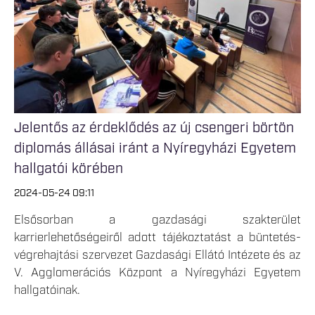
Jelentős az érdeklődés az új csengeri börtön
diplomás állásai iránt a Nyíregyházi Egyetem
hallgatói körében
2024-05-24 09:11
Elsősorban a gazdasági szakterület
karrierlehetőségeiről adott tájékoztatást a büntetés-
végrehajtási szervezet Gazdasági Ellátó Intézete és az
V. Agglomerációs Központ a Nyíregyházi Egyetem
hallgatóinak.