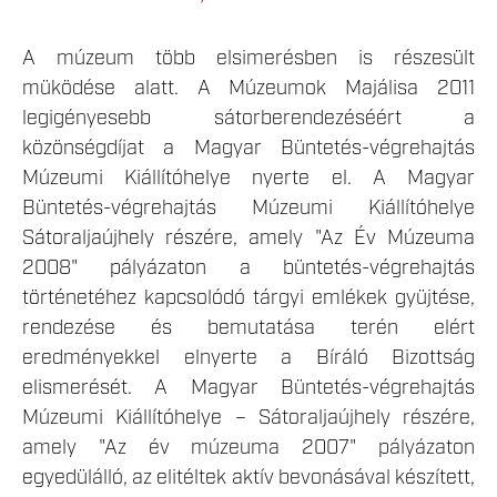
A múzeum több elsimerésben is részesült
müködése alatt. A Múzeumok Majálisa 2011
legigényesebb sátorberendezéséért a
közönségdíjat a Magyar Büntetés-végrehajtás
Múzeumi Kiállítóhelye nyerte el. A Magyar
Büntetés-végrehajtás Múzeumi Kiállítóhelye
Sátoraljaújhely részére, amely "Az Év Múzeuma
2008" pályázaton a büntetés-végrehajtás
történetéhez kapcsolódó tárgyi emlékek gyüjtése,
rendezése és bemutatása terén elért
eredményekkel elnyerte a Bíráló Bizottság
elismerését. A Magyar Büntetés-végrehajtás
Múzeumi Kiállítóhelye – Sátoraljaújhely részére,
amely "Az év múzeuma 2007" pályázaton
egyedülálló, az elitéltek aktív bevonásával készített,