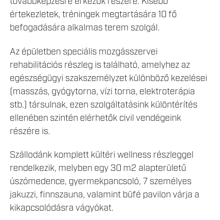
továbbképzésre érkezők részére. Kisebb
értekezletek, tréningek megtartására 10 fő
befogadására alkalmas terem szolgál.
Az épületben speciális mozgásszervei
rehabilitációs részleg is található, amelyhez az
egészségügyi szakszemélyzet különböző kezelései
(masszás, gyógytorna, vízi torna, elektroterápia
stb.) társulnak, ezen szolgáltatásink különtérítés
ellenében szintén elérhetők civil vendégeink
részére is.
Szállodánk komplett kültéri wellness részleggel
rendelkezik, melyben egy 30 m2 alapterületű
úszómedence, gyermekpancsoló, 7 személyes
jakuzzi, finnszauna, valamint büfé pavilon várja a
kikapcsolódásra vágyókat.