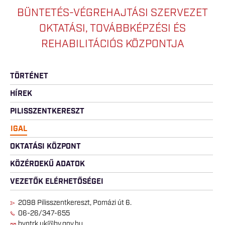
BÜNTETÉS-VÉGREHAJTÁSI SZERVEZET
OKTATÁSI, TOVÁBBKÉPZÉSI ÉS
REHABILITÁCIÓS KÖZPONTJA
TÖRTÉNET
HÍREK
PILISSZENTKERESZT
IGAL
OKTATÁSI KÖZPONT
KÖZÉRDEKŰ ADATOK
VEZETŐK ELÉRHETŐSÉGEI
2098 Pilisszentkereszt, Pomázi út 6.
06-26/347-655
bvotrk.uk@bv.gov.hu.