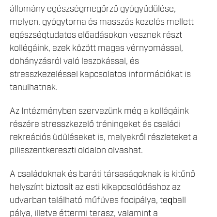
állomány egészségmegőrző gyógyüdülése,
melyen, gyógytorna és masszás kezelés mellett
egészségtudatos előadásokon vesznek részt
kollégáink, ezek között magas vérnyomással,
dohányzásról való leszokással, és
stresszkezeléssel kapcsolatos információkat is
tanulhatnak.
Az Intézményben szervezünk még a kollégáink
részére stresszkezelő tréningeket és családi
rekreációs üdüléseket is, melyekről részleteket a
pilisszentkereszti oldalon olvashat.
A családoknak és baráti társaságoknak is kitűnő
helyszínt biztosít az esti kikapcsolódáshoz az
udvarban található műfüves focipálya, teqball
pálya, illetve éttermi terasz, valamint a