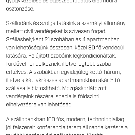
gyógykezelése és egészségtudatos életmódra
ösztönzése.
Szállodánk és szolgáltatásink a személyi állomány
mellett civil vendégeket is szívesen fogad.
Szálláshelyként 21 szobában és 4 apartmanban
van lehetőségünk összesen, közel 80 fő vendégül
látására. Felújított szobáink légkondicionáltak,
fürdővel rendelkeznek, illetve legtöbb szoba
erkélyes. A szobákban egyidejűleg kettő-három,
illetve a két lakrészes apartmanokban akár 5 fő
szállása is biztosítható. Mozgáskorlátozott
vendégeink részére, speciális földszinti
elhelyezésre van lehetőség.
A szállodánkban 100 fős, modern, technológiailag
jól felszerelt konferencia terem áll rendelkezésre a