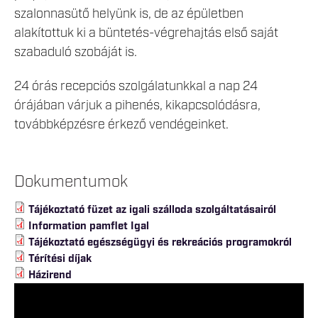
szalonnasütő helyünk is, de az épületben
alakítottuk ki a büntetés-végrehajtás első saját
szabaduló szobáját is.
24 órás recepciós szolgálatunkkal a nap 24
órájában várjuk a pihenés, kikapcsolódásra,
továbbképzésre érkező vendégeinket.
Dokumentumok
Tájékoztató füzet az igali szálloda szolgáltatásairól
Information pamflet Igal
Tájékoztató egészségügyi és rekreációs programokról
Térítési díjak
Házirend