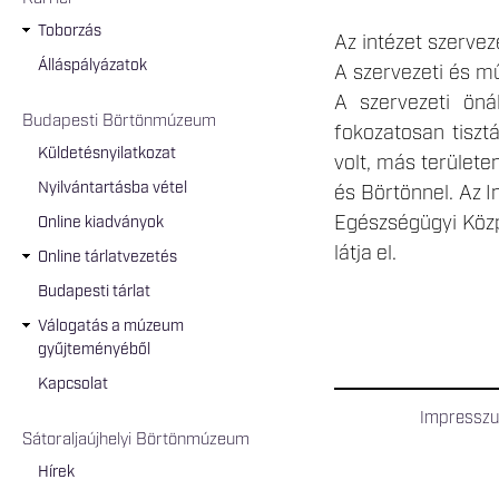
Toborzás
Az intézet szervez
Álláspályázatok
A szervezeti és mű
A szervezeti öná
Budapesti Börtönmúzeum
fokozatosan tisztá
Küldetésnyilatkozat
volt, más terület
Nyilvántartásba vétel
és Börtönnel. Az I
Egészségügyi Közpo
Online kiadványok
látja el.
Online tárlatvezetés
Budapesti tárlat
Válogatás a múzeum
gyűjteményéből
Kapcsolat
Impressz
Sátoraljaújhelyi Börtönmúzeum
Hírek