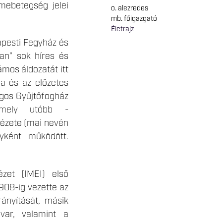
lmebetegség jelei
o. alezredes
mb. főigazgató
Életrajz
apesti Fegyház és
an” sok híres és
ámos áldozatát itt
la és az előzetes
zágos Gyűjtőfogház
 amely utóbb -
tézete (mai nevén
nyként működött.
ézet (IMEI) első
908-ig vezette az
rányítását, másik
var, valamint a