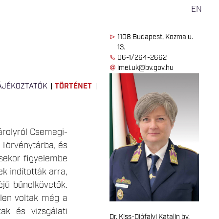
EN
1108 Budapest, Kozma u.
13.
06-1/264-2662
imei.uk@bv.gov.hu
ÁJÉKOZTATÓK
TÖRTÉNET
árolyról Csemegi-
s Törvénytárba, és
ésekor figyelembe
k indították arra,
éjű bűnelkövetők.
elen voltak még a
ak és vizsgálati
Dr. Kiss-Diófalvi Katalin bv.