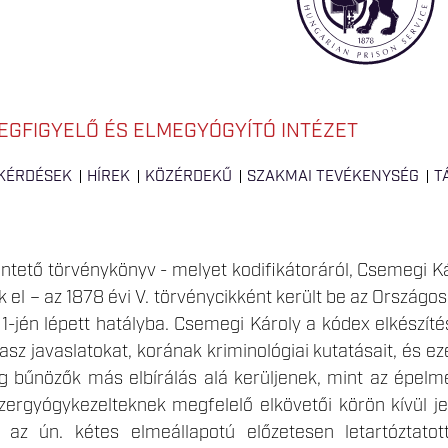
EGFIGYELŐ ÉS ELMEGYÓGYÍTÓ INTÉZET
 KÉRDÉSEK
HÍREK
KÖZÉRDEKŰ
SZAKMAI TEVÉKENYSÉG
T
ntető törvénykönyv - melyet kodifikátoráról, Csemegi K
el – az 1878 évi V. törvénycikként került be az Országo
1-jén lépett hatályba. Csemegi Károly a kódex elkészít
asz javaslatokat, korának kriminológiai kutatásait, és eze
 bűnözők más elbírálás alá kerüljenek, mint az épelm
ergyógykezelteknek megfelelő elkövetői körön kívül j
 az ún. kétes elmeállapotú előzetesen letartóztatott