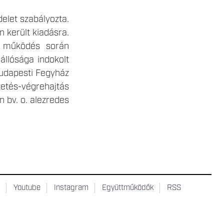
delet szabályozta.
n került kiadásra.
 A működés során
állósága indokolt
udapesti Fegyház
tetés-végrehajtás
n bv. o. alezredes
t
Youtube
Instagram
Együttműködők
RSS