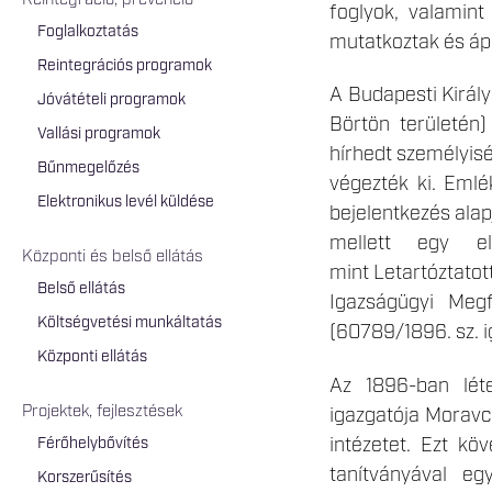
Reintegráció, prevenció
foglyok, valamint
Foglalkoztatás
mutatkoztak és ápo
Reintegrációs programok
A Budapesti Király
Jóvátételi programok
Börtön területén
Vallási programok
hírhedt személyisé
Bűnmegelőzés
végezték ki. Emlé
Elektronikus levél küldése
bejelentkezés alap
mellett egy el
Központi és belső ellátás
mint Letartóztatot
Belső ellátás
Igazságügyi Megf
Költségvetési munkáltatás
(60789/1896. sz. i
Központi ellátás
Az 1896-ban léte
Projektek, fejlesztések
igazgatója Moravcs
intézetet. Ezt kö
Férőhelybővítés
tanítványával e
Korszerűsítés