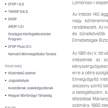
Lombroso-i alapelv
EFOP 1.3.3.
TÁMOP 5.6.3.
Az intézet 140 ág
EKOP
nagy kórteremmel
ÁROP-1.2.1.
rendelkezett. Az i
és bűnelkövetők 
Országos Közfoglalkoztatási
Program
Elmebetegek Bizto
EFOP Plusz 3.1.1.
Az 1961 évi V. tör
Nemzeti Bűnmegelőzési Tanács
intézetnek az a
kényszergyógykez
Közérdekű
erre a célra szolg
Közérdekű adatok
Elmegyógyító Inté
Jogszabályok
alacsony szintű t
Kutatóknak, szakdolgozóknak
a beteglétszám, ez
Magyar Börtönügyi Társaság
létesítése Máriano
számára. 1982-ben
Karrier