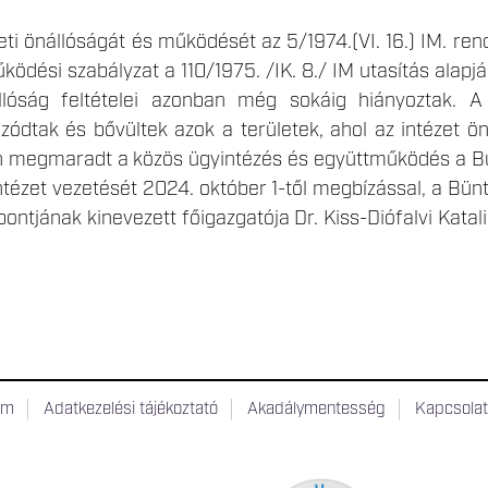
eti önállóságát és működését az 5/1974.(VI. 16.) IM. ren
ködési szabályzat a 110/1975. /IK. 8./ IM utasítás alapjá
llóság feltételei azonban még sokáig hiányoztak.
zódtak és bővültek azok a területek, ahol az intézet ön
en megmaradt a közös ügyintézés és együttműködés a B
ntézet vezetését 2024. október 1-től megbízással, a Bün
ntjának kinevezett főigazgatója Dr. Kiss-Diófalvi Katali
um
Adatkezelési tájékoztató
Akadálymentesség
Kapcsola