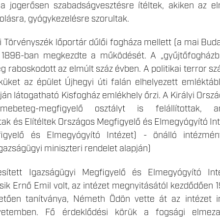
 a jogerősen szabadságvesztésre ítéltek, akiken az e
lásra, gyógykezelésre szorultak.
i Törvényszék lőportár dűlői fogháza mellett (a mai Bud
) 1896-ban megkezdte a működését. A „gyűjtőfogházb
g raboskodott az elmúlt száz évben. A politikai terror sz
küket az épület Újhegyi úti falán elhelyezett emléktáb
ján látogatható Kisfogház emlékhely őrzi. A Királyi Ors
mebeteg-megfigyelő osztályt is felállítottak,
tak és Elítéltek Országos Megfigyelő és Elmegyógyító In
igyelő és Elmegyógyító Intézet) - önálló intézmé
gazságügyi miniszteri rendelet alapján)
sített Igazságügyi Megfigyelő és Elmegyógyító Int
ik Ernő Emil volt, az intézet megnyitásától kezdődően 1
vetően tanítványa, Németh Ödön vette át az intézet i
gyetemben. Fő érdeklődési körük a fogsági elmeza