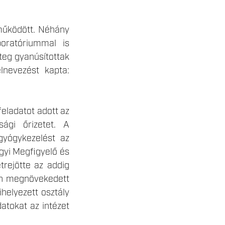
 működött. Néhány
boratóriummal is
eteg gyanúsítottak
lnevezést kapta:
feladatot adott az
ági őrizetet. A
gyógykezelést az
gyi Megfigyelő és
trejötte az addig
sen megnövekedett
helyezett osztály
datokat az intézet