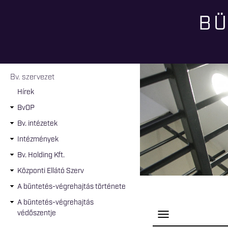
BÜ
Jelenlegi hely
Bv. szervezet
Hírek
BvOP
Bv. intézetek
Intézmények
Bv. Holding Kft.
Központi Ellátó Szerv
A büntetés-végrehajtás története
A büntetés-végrehajtás
védőszentje
P
a