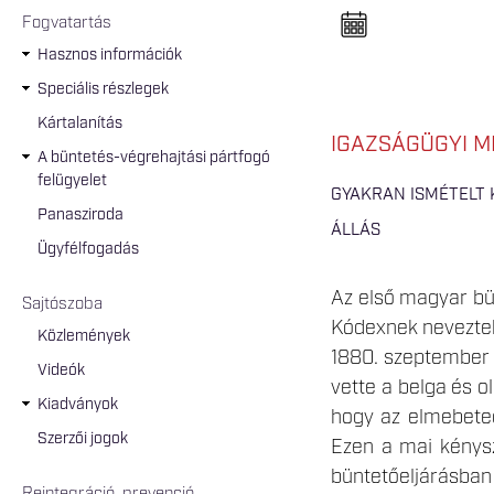
n
e
Fogvatartás
l
n
Hasznos információk
y
i
Speciális részlegek
t
á
Kártalanítás
s
IGAZSÁGÜGYI M
a
A büntetés-végrehajtási pártfogó
felügyelet
GYAKRAN ISMÉTELT
Panasziroda
ÁLLÁS
Ügyfélfogadás
Az első magyar bü
Sajtószoba
Kódexnek neveztek 
Közlemények
1880. szeptember 
Videók
vette a belga és ol
Kiadványok
hogy az elmebeteg
Szerzői jogok
Ezen a mai kénysz
büntetőeljárásban