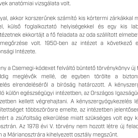
ek anatómiai vizsgálata volt.
gyal, akkor korszerűnek számító kis kórtermi zárkákkal
, külső foglalkoztató helyiségekkel és egy kis la
ntézetnek ekkortájt a fő feladata az oda szállított elmeb
megőrzése volt. 1950-ben az intézet a következő e
nsági Intézete.
vény a Csemegi-kódexet felváltó büntető törvénykönyv új 
ddig meglévők mellé, de egyben törölte a biztons
elés elrendeléséről a bíróság határozott. A kényszer
áló külön egészségügyi intézetben, az Országos Igazságü
zetben kellett végrehajtani. A kényszergyógykezelés lé
elítettséget többszörösre emelte, az intézetben jelentő
ért a zsúfoltság elkerülése miatt szükséges volt egy ki
sztrán. Az 1978 évi V. törvény nem hozott létre új fela
 a Márianosztrára kihelyezett osztály megszűnt.