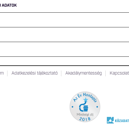
I ADATOK
um
Adatkezelési tájékoztató
Akadálymentesség
Kapcsola