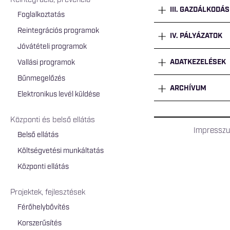
Reintegráció, prevenció
III. GAZDÁLKODÁS
Foglalkoztatás
Reintegrációs programok
IV. PÁLYÁZATOK
Jóvátételi programok
ADATKEZELÉSEK
Vallási programok
Bűnmegelőzés
ARCHÍVUM
Elektronikus levél küldése
Központi és belső ellátás
Impressz
Belső ellátás
Költségvetési munkáltatás
Központi ellátás
Projektek, fejlesztések
Férőhelybővítés
Korszerűsítés