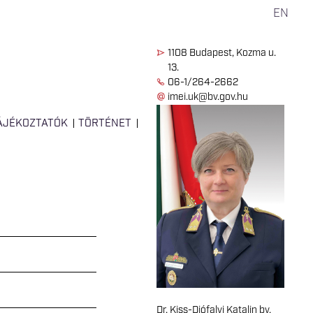
EN
1108 Budapest, Kozma u.
13.
06-1/264-2662
imei.uk@bv.gov.hu
ÁJÉKOZTATÓK
TÖRTÉNET
Dr. Kiss-Diófalvi Katalin bv.