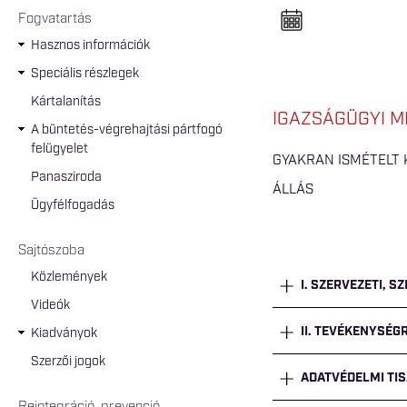
n
e
Fogvatartás
l
n
Hasznos információk
y
i
Speciális részlegek
t
á
Kártalanítás
s
IGAZSÁGÜGYI M
a
A büntetés-végrehajtási pártfogó
felügyelet
GYAKRAN ISMÉTELT
Panasziroda
ÁLLÁS
Ügyfélfogadás
Sajtószoba
Közlemények
I. SZERVEZETI, S
Videók
II. TEVÉKENYSÉ
Kiadványok
Szerzői jogok
ADATVÉDELMI TIS