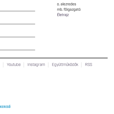
o. alezredes
mb. főigazgató
Életrajz
t
Youtube
Instagram
Együttműködők
RSS