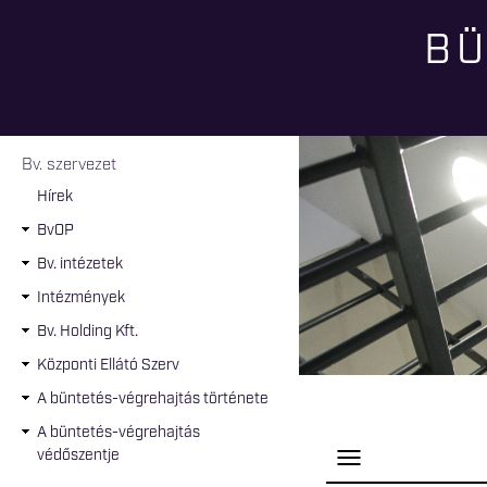
BÜ
Jelenlegi hely
Bv. szervezet
Hírek
BvOP
Bv. intézetek
Intézmények
Bv. Holding Kft.
Központi Ellátó Szerv
A büntetés-végrehajtás története
A büntetés-végrehajtás
védőszentje
P
a