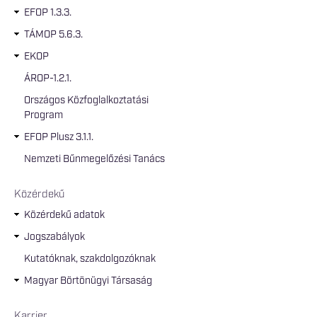
EFOP 1.3.3.
TÁMOP 5.6.3.
EKOP
ÁROP-1.2.1.
Országos Közfoglalkoztatási
Program
EFOP Plusz 3.1.1.
Nemzeti Bűnmegelőzési Tanács
Közérdekű
Közérdekű adatok
Jogszabályok
Kutatóknak, szakdolgozóknak
Magyar Börtönügyi Társaság
Karrier