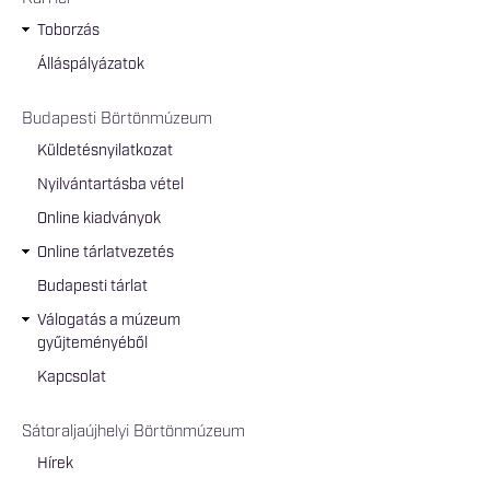
Toborzás
Álláspályázatok
Budapesti Börtönmúzeum
Küldetésnyilatkozat
Nyilvántartásba vétel
Online kiadványok
Online tárlatvezetés
Budapesti tárlat
Válogatás a múzeum
gyűjteményéből
Kapcsolat
Sátoraljaújhelyi Börtönmúzeum
Hírek