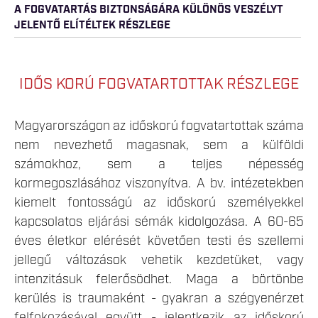
A FOGVATARTÁS BIZTONSÁGÁRA KÜLÖNÖS VESZÉLYT
JELENTŐ ELÍTÉLTEK RÉSZLEGE
IDŐS KORÚ FOGVATARTOTTAK RÉSZLEGE
Magyarországon az időskorú fogvatartottak száma
nem nevezhető magasnak, sem a külföldi
számokhoz, sem a teljes népesség
kormegoszlásához viszonyítva. A bv. intézetekben
kiemelt fontosságú az időskorú személyekkel
kapcsolatos eljárási sémák kidolgozása. A 60-65
éves életkor elérését követően testi és szellemi
jellegű változások vehetik kezdetüket, vagy
intenzitásuk felerősödhet. Maga a börtönbe
kerülés is traumaként - gyakran a szégyenérzet
felfokozásával együtt - jelentkezik az időskorú