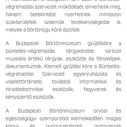
végrehajtási szervezet működését ismerhetik meg,
hanem betekintést nyerhetnek mindazon
szakterületek, szakmák tevékenységeibe is,
melyek a börtönügy köré épültek.
A Budapesti Börtönmúzeum gyűjtőköre a
büntetés-végrehajtás tárgykörébe tartozó
muzeális értékű tárgyak, eszközök és fényképek,
dokumentumok. Kiemelt gyűjtési köre a Büntetés-
végrehajtási Szervezet egyenruházata és
viselettörténete, továbbá informatikai és
híradástechnikai eszközök, fegyverek és
kényszerítő eszközök.
A Budapesti Börtönmúzeum orvosi és
egészségügyi szempontból kiemelkedően magas
könyv és gyógyszerészeti, gyógyászati