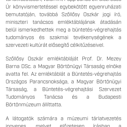
Úr könyvismertetéssel egybekötött egyenruházati
bemutatóján, továbbá Szőllősy Oszkár jogi író,
miniszteri tanácsos emléktáblájának átadásán
belül ismerkedhettek meg a büntetés-végrehajtás
tudományos és szakmai tevékenységének a
szervezeti kultúrát elősegítő célkitűzéseivel.
Szőllősy Oszkár emléktábláját Prof. Dr. Mezey
Barna DSc. a Magyar Börtönügyi Társaság elnöke
avatta fel. Az emléktáblát a Büntetés-végrehajtás
Országos Parancsnoksága, a Magyar Börtönügyi
Társaság, a Büntetés-végrehajtási Szervezet
Tudományos Tanácsa és a Budapesti
Börtönmúzeum állíttatta.
A látogatók számára a múzeumi tárlatvezetés
ingyenes, melyet előzetesen írásban a