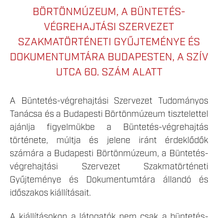
BÖRTÖNMÚZEUM, A BÜNTETÉS-
VÉGREHAJTÁSI SZERVEZET
SZAKMATÖRTÉNETI GYŰJTEMÉNYE ÉS
DOKUMENTUMTÁRA BUDAPESTEN, A SZÍV
UTCA 60. SZÁM ALATT
A Büntetés-végrehajtási Szervezet Tudományos
Tanácsa és a Budapesti Börtönmúzeum tisztelettel
ajánlja figyelmükbe a Büntetés-végrehajtás
története, múltja és jelene iránt érdeklődők
számára a Budapesti Börtönmúzeum, a Büntetés-
végrehajtási Szervezet Szakmatörténeti
Gyűjteménye és Dokumentumtára állandó és
időszakos kiállításait.
A kiállításokon a látogatók nem csak a büntetés-