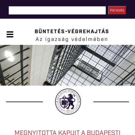
Ugrás a
tartalomra
BÜNTETÉS-VÉGREHAJTÁS
P
a
Az igazság védelmében
n
e
l
Jelenlegi hely
n
y
i
t
á
s
a
MEGNYITOTTA KAPUIT A BUDAPESTI