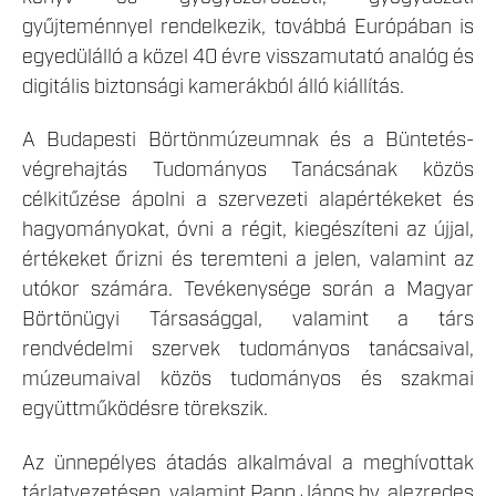
gyűjteménnyel rendelkezik, továbbá Európában is
egyedülálló a közel 40 évre visszamutató analóg és
digitális biztonsági kamerákból álló kiállítás.
A Budapesti Börtönmúzeumnak és a Büntetés-
végrehajtás Tudományos Tanácsának közös
célkitűzése ápolni a szervezeti alapértékeket és
hagyományokat, óvni a régit, kiegészíteni az újjal,
értékeket őrizni és teremteni a jelen, valamint az
utókor számára. Tevékenysége során a Magyar
Börtönügyi Társasággal, valamint a társ
rendvédelmi szervek tudományos tanácsaival,
múzeumaival közös tudományos és szakmai
együttműködésre törekszik.
Az ünnepélyes átadás alkalmával a meghívottak
tárlatvezetésen, valamint Papp János bv. alezredes