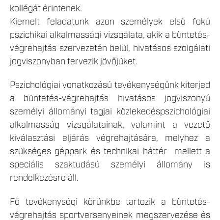
kollégát érintenek.
Kiemelt feladatunk azon személyek első fokú
pszichikai alkalmassági vizsgálata, akik a büntetés-
végrehajtás szervezetén belül, hivatásos szolgálati
jogviszonyban tervezik jövőjüket.
Pszichológiai vonatkozású tevékenységünk kiterjed
a büntetés-végrehajtás hivatásos jogviszonyú
személyi állományi tagjai közlekedéspszichológiai
alkalmasság vizsgálatainak, valamint a vezető
kiválasztási eljárás végrehajtására, melyhez a
szükséges géppark és technikai háttér mellett a
speciális szaktudású személyi állomány is
rendelkezésre áll.
Fő tevékenységi körünkbe tartozik a büntetés-
végrehajtás sportversenyeinek megszervezése és