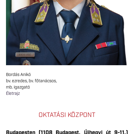
Bordás Anikó
bv. ezredes, bv. főtanácsos,
mb. igazgató
Életrajz
OKTATÁSI KÖZPONT
Budapesten (1108 Budapest, Újhegyi út 9-11.)