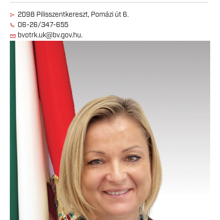
2098 Pilisszentkereszt, Pomázi út 6.
06-26/347-655
bvotrk.uk@bv.gov.hu.