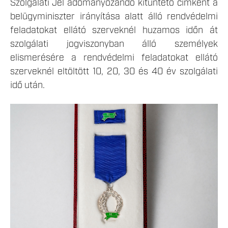
Szolgálati Jel adományozandó kitüntető címként a
belügyminiszter irányítása alatt álló rendvédelmi
feladatokat ellátó szerveknél huzamos időn át
szolgálati jogviszonyban álló személyek
elismerésére a rendvédelmi feladatokat ellátó
szerveknél eltöltött 10, 20, 30 és 40 év szolgálati
idő után.