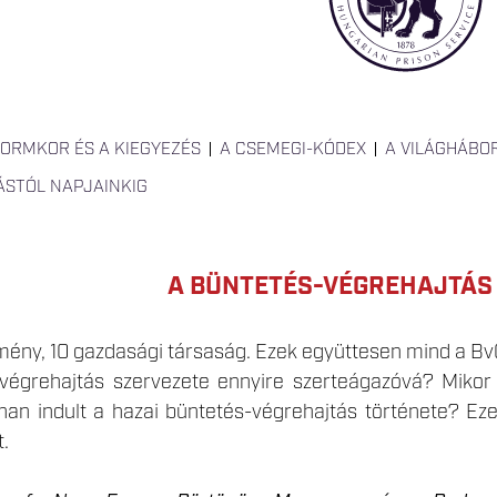
FORMKOR ÉS A KIEGYEZÉS
A CSEMEGI-KÓDEX
A VILÁGHÁBO
ÁSTÓL NAPJAINKIG
A BÜNTETÉS-VÉGREHAJTÁS
zmény, 10 gazdasági társaság. Ezek együttesen mind a B
végrehajtás szervezete ennyire szerteágazóvá? Mikor
nnan indult a hazai büntetés-végrehajtás története? Ez
t.