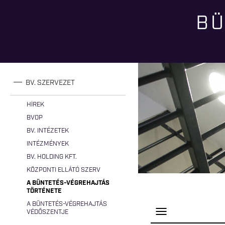
BÜ
Jelenlegi hely
BV. SZERVEZET
HÍREK
BVOP
BV. INTÉZETEK
INTÉZMÉNYEK
BV. HOLDING KFT.
KÖZPONTI ELLÁTÓ SZERV
A BÜNTETÉS-VÉGREHAJTÁS
TÖRTÉNETE
A BÜNTETÉS-VÉGREHAJTÁS
P
VÉDŐSZENTJE
a