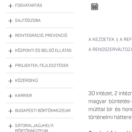
n
FOGVATARTÁS
e
l
n
y
SAJTÓSZOBA
i
t
á
REINTEGRÁCIÓ, PREVENCIÓ
s
A KEZDETEK
A RE
a
A RENDSZERVÁLTOZ
KÖZPONTI ÉS BELSŐ ELLÁTÁS
PROJEKTEK, FEJLESZTÉSEK
KÖZÉRDEKŰ
30 intézet, 2 inté
KARRIER
magyar büntetés-
múlttal bír és ho
BUDAPESTI BÖRTÖNMÚZEUM
történelmi háttere
SÁTORALJAÚJHELYI
BÖRTÖNMÚZEUM