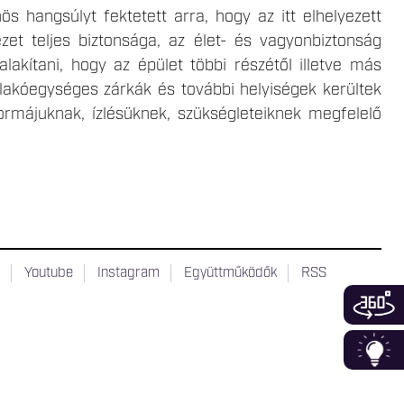
s hangsúlyt fektetett arra, hogy az itt elhelyezett
tézet teljes biztonsága, az élet- és vagyonbiztonság
akítani, hogy az épület többi részétől illetve más
n lakóegységes zárkák és további helyiségek kerültek
tformájuknak, ízlésüknek, szükségleteiknek megfelelő
t
Youtube
Instagram
Együttműködők
RSS