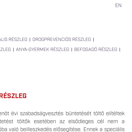
EN
LIS RÉSZLEG
DROGPREVENCIÓS RÉSZLEG
SZLEG
ANYA-GYERMEK RÉSZLEG
BEFOGADÓ RÉSZLEG
 RÉSZLEG
enöt évi szabadságvesztés büntetését töltő elítéltek
ntetést töltők esetében az elsődleges cél nem a
ba való beilleszkedés elősegítése. Ennek a speciális