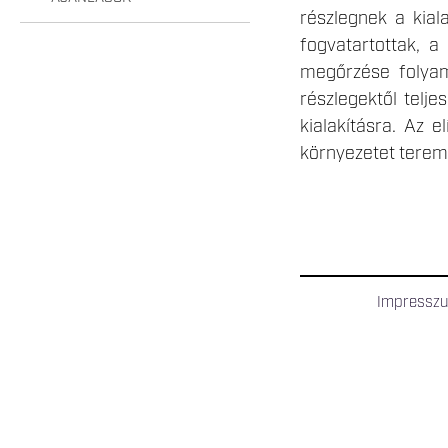
részlegnek a kial
fogvatartottak, a
megőrzése folyama
részlegektől telje
kialakításra. Az e
környezetet terem
Impressz