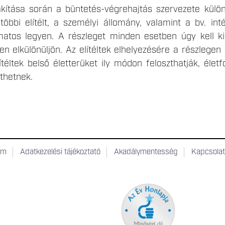
akítása során a büntetés-végrehajtás szervezete különö
 többi elítélt, a személyi állomány, valamint a bv. in
tos legyen. A részleget minden esetben úgy kell kial
sen elkülönüljön. Az elítéltek elhelyezésére a részlege
lítéltek belső életterüket ily módon feloszthatják, éle
thetnek.
um
Adatkezelési tájékoztató
Akadálymentesség
Kapcsola