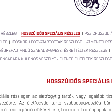
 RÉSZLEG
HOSSZÚIDŐS SPECIÁLIS RÉSZLEG
PSZICHOSZOCIÁ
ZLEG
IDŐSKORÚ FOGVATARTOTTAK RÉSZLEGE
ÁTMENETI RÉ
VÉGREHAJTANDÓ SZABADSÁGVESZTÉSRE ÍTÉLTEK RÉSZLEGE
TONSÁGÁRA KÜLÖNÖS VESZÉLYT JELENTŐ ELÍTÉLTEK RÉSZLEGE
HOSSZÚIDŐS SPECIÁLIS
ális részlegen az életfogytig tartó-, vagy legalább tiz
lyezésre. Az életfogytig tartó szabadságvesztés bü
énő reintegráció előkészítése, hanem a börtönpopuláció