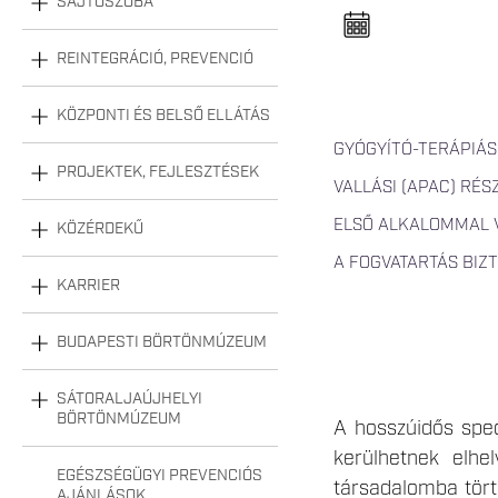
SAJTÓSZOBA
n
e
l
n
REINTEGRÁCIÓ, PREVENCIÓ
y
i
t
KÖZPONTI ÉS BELSŐ ELLÁTÁS
á
s
GYÓGYÍTÓ-TERÁPIÁS
a
PROJEKTEK, FEJLESZTÉSEK
VALLÁSI (APAC) RÉS
ELSŐ ALKALOMMAL 
KÖZÉRDEKŰ
A FOGVATARTÁS BIZ
KARRIER
BUDAPESTI BÖRTÖNMÚZEUM
SÁTORALJAÚJHELYI
BÖRTÖNMÚZEUM
A hosszúidős speci
kerülhetnek elhe
EGÉSZSÉGÜGYI PREVENCIÓS
társadalomba tört
AJÁNLÁSOK