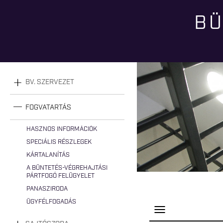
BÜ
Jelenlegi hely
BV. SZERVEZET
FOGVATARTÁS
HASZNOS INFORMÁCIÓK
SPECIÁLIS RÉSZLEGEK
KÁRTALANÍTÁS
A BÜNTETÉS-VÉGREHAJTÁSI
PÁRTFOGÓ FELÜGYELET
PANASZIRODA
ÜGYFÉLFOGADÁS
P
a