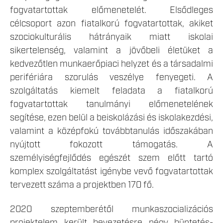
fogvatartottak előmenetelét. Elsődleges
célcsoport azon fiatalkorú fogvatartottak, akiket
szociokulturális hátrányaik miatt iskolai
sikertelenség, valamint a jövőbeli életüket a
kedvezőtlen munkaerőpiaci helyzet és a társadalmi
perifériára szorulás veszélye fenyegeti. A
szolgáltatás kiemelt feladata a fiatalkorú
fogvatartottak tanulmányi előmenetelének
segítése, ezen belül a beiskolázási és iskolakezdési,
valamint a középfokú továbbtanulás időszakában
nyújtott fokozott támogatás. A
személyiségfejlődés egészét szem előtt tartó
komplex szolgáltatást igénybe vevő fogvatartottak
tervezett száma a projektben 170 fő.
2020 szeptemberétől munkaszocializációs
projektelem került bevezetésre négy büntetés-