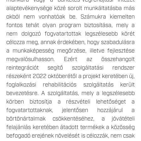
munkára vagy a büntetés-végrehajtási intézet
alaptevékenysége közé sorolt munkáltatásba más
okból nem vonhatóak be. Számukra kiemelten
fontos tehát olyan program biztosítása, mely a
nem dolgozó fogvatartottak legszélesebb körét
célozza meg, annak érdekében, hogy szabadulásra
a munkaképesség megőrzése, illetve fejlesztése
megvalósulhasson. Ezért az összehangolt
reintegrációt segítő szolgáltatási rendszer
részeként 2022 októberétől a projekt keretében új,
foglalkozási rehabilitációs szolgáltatás került
bevezetésre. A szolgáltatás, mely a legszélesebb
körben biztosítja a részvételi lehetőséget a
fogvatartottaknak, jelentősen hozzájárul a
börtönártalmak csökkentéséhez, a jóvátételi
felajánlás keretében átadott termékek a közösség
befogadó erejének növelését is célozzák, nem csak