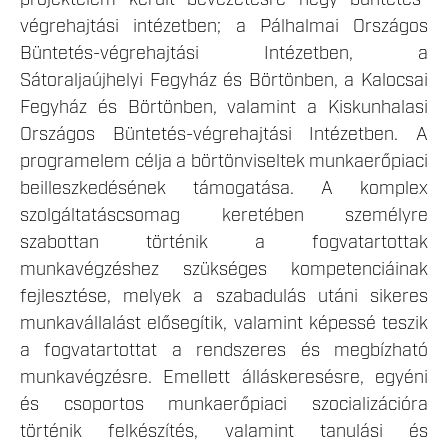
végrehajtási intézetben; a Pálhalmai Országos
Büntetés-végrehajtási Intézetben, a
Sátoraljaújhelyi Fegyház és Börtönben, a Kalocsai
Fegyház és Börtönben, valamint a Kiskunhalasi
Országos Büntetés-végrehajtási Intézetben. A
programelem célja a börtönviseltek munkaerőpiaci
beilleszkedésének támogatása. A komplex
szolgáltatáscsomag keretében személyre
szabottan történik a fogvatartottak
munkavégzéshez szükséges kompetenciáinak
fejlesztése, melyek a szabadulás utáni sikeres
munkavállalást elősegítik, valamint képessé teszik
a fogvatartottat a rendszeres és megbízható
munkavégzésre. Emellett álláskeresésre, egyéni
és csoportos munkaerőpiaci szocializációra
történik felkészítés, valamint tanulási és