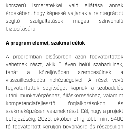
korszerű ismeretekkel való ellátása annak
érdekében, hogy képessé váljanak a reintegrációt
segítő szolgáltatások magas színvonalú
biztosítására.
A program elemei, szakmai célok
A programban elsősorban azon fogvatartottak
vehetnek részt, akik 5 éven belül szabadulnak,
tehát a közeljövőben szembesülnek a
visszailleszkedés nehézségeivel. A részt vevő
fogvatartottak segítséget kapnak a szabadulás
utáni munkavégzéshez, álláskereséshez, valamint
kompetenciafejlesztő foglalkozásokon és
szakmaképzésen vesznek részt. Cél, hogy a projekt
befejezéséig, 2023. október 31-ig több mint 5400
fő fogvatartott kerüljön bevonásra és részesüljön