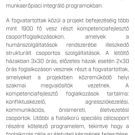
munkaerőpiaci integráló programokban.
A fogvatartottak közül a projekt befejezéséig több
mint 1900 fő vesz részt kompetenciafejlesztő
csoportfoglalkozásokon, amelyek a
humánszolgáltatások rendszerébe illeszkedő
strukturált csoportos szolgáltatások. A letöltő
házakban 3x30 órás, előzetes házak esetén 2x30
órás foglalkozáson vesznek részt a fogvatartottak,
amelyeket a projektben közreműködő helyi
szakmai megvalósítók vezetnek. A
kompetenciafejlesztő foglalkozások tartalma:
konfliktuskezelő, agressziókezelési,
kommunikációs, önismereti, életvezetési
csoportok. Utóbbi a fiatalkorú speciális célcsoport
részére kötelező programelem, tekintve hogy a
foglalkozás célja az életviteli készségek fejlesztése.