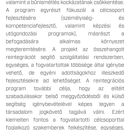
valamint a bűnismétlés kockázatának csökkentése.
A program egyrészt fókuszál a célcsoport
fejlesztésére (személyiség- és
kompetenciafejlesztő, valamint képzési és
utógondozási programok), másrészt a
befogadására alkalmas környezet
megteremtésére. A projekt az összehangolt
reintegrációt segítő szolgáltatási rendszerben,
egységes, a fogvatartottak többsége által igénybe
vehető, de egyéni adottságokhoz illeszkedő
fejlesztésekre ad lehetőséget. A reintegrációs
program további célja, hogy az elítélt
szabadulásakor belső meggyőződésből és külső
segítség igénybevételével képes legyen a
társadalom jogkövető tagjává válni. Ezért
kiemelten fontos a fogvatartotti célcsoporttal
foglalkozó szakemberek felkészítése, egységes,