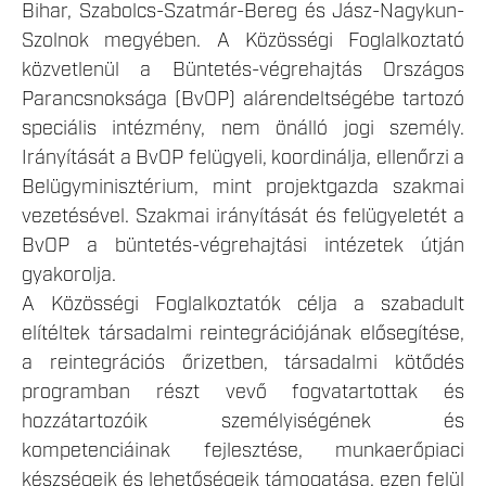
Bihar, Szabolcs-Szatmár-Bereg és Jász-Nagykun-
Szolnok megyében. A Közösségi Foglalkoztató
közvetlenül a Büntetés-végrehajtás Országos
Parancsnoksága (BvOP) alárendeltségébe tartozó
speciális intézmény, nem önálló jogi személy.
Irányítását a BvOP felügyeli, koordinálja, ellenőrzi a
Belügyminisztérium, mint projektgazda szakmai
vezetésével. Szakmai irányítását és felügyeletét a
BvOP a büntetés-végrehajtási intézetek útján
gyakorolja.
A Közösségi Foglalkoztatók célja a szabadult
elítéltek társadalmi reintegrációjának elősegítése,
a reintegrációs őrizetben, társadalmi kötődés
programban részt vevő fogvatartottak és
hozzátartozóik személyiségének és
kompetenciáinak fejlesztése, munkaerőpiaci
készségeik és lehetőségeik támogatása, ezen felül