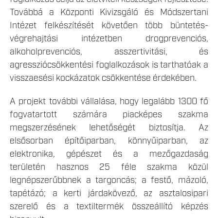
Továbbá a Központi Kivizsgáló és Módszertani
Intézet felkészítését követően több büntetés-
végrehajtási intézetben drogprevenciós,
alkoholprevenciós, asszertivitási, és
agressziócsökkentési foglalkozások is tarthatóak a
visszaesési kockázatok csökkentése érdekében.
A projekt további vállalása, hogy legalább 1300 fő
fogvatartott számára piacképes szakma
megszerzésének lehetőségét biztosítja. Az
elsősorban építőiparban, könnyűiparban, az
elektronika, gépészet és a mezőgazdaság
területén hasznos 25 féle szakma közül
legnépszerűbbnek a targoncás; a festő, mázoló,
tapétázó; a kerti járdakövező, az asztalosipari
szerelő és a textiltermék összeállító képzés