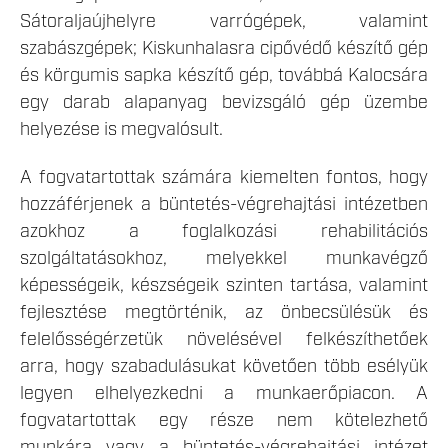
Sátoraljaújhelyre varrógépek, valamint
szabászgépek; Kiskunhalasra cipővédő készítő gép
és körgumis sapka készítő gép, továbbá Kalocsára
egy darab alapanyag bevizsgáló gép üzembe
helyezése is megvalósult.
A fogvatartottak számára kiemelten fontos, hogy
hozzáférjenek a büntetés-végrehajtási intézetben
azokhoz a foglalkozási rehabilitációs
szolgáltatásokhoz, melyekkel munkavégző
képességeik, készségeik szinten tartása, valamint
fejlesztése megtörténik, az önbecsülésük és
felelősségérzetük növelésével felkészíthetőek
arra, hogy szabadulásukat követően több esélyük
legyen elhelyezkedni a munkaerőpiacon. A
fogvatartottak egy része nem kötelezhető