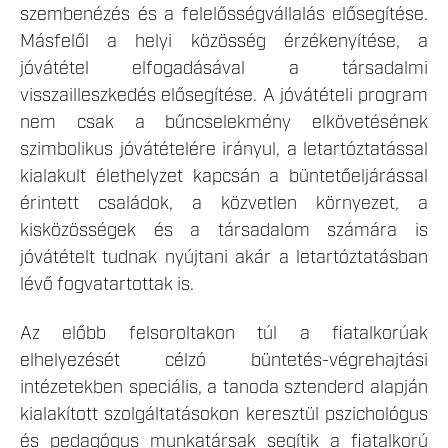
szembenézés és a felelősségvállalás elősegítése.
Másfelől a helyi közösség érzékenyítése, a
jóvátétel elfogadásával a társadalmi
visszailleszkedés elősegítése. A jóvátételi program
nem csak a bűncselekmény elkövetésének
szimbolikus jóvátételére irányul, a letartóztatással
kialakult élethelyzet kapcsán a büntetőeljárással
érintett családok, a közvetlen környezet, a
kisközösségek és a társadalom számára is
jóvátételt tudnak nyújtani akár a letartóztatásban
lévő fogvatartottak is.
Az előbb felsoroltakon túl a fiatalkorúak
elhelyezését célzó büntetés-végrehajtási
intézetekben speciális, a tanoda sztenderd alapján
kialakított szolgáltatásokon keresztül pszichológus
és pedagógus munkatársak segítik a fiatalkorú