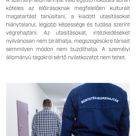
A személyi állománnyal való együttműködés során
köteles az előírásoknak megfelelően kulturált
magatartást tanúsítani, a kiadott utasításokat
hiánytalanul, legjobb képessége és tudása szerint
végrehajtani. Az utasításokat, intézkedéseket
nyilvánosan nem bírálhatja, megszegésükre társait
semmilyen módon nem buzdíthatja. A személyi
állományú tagokról sértő nyilatkozatot nem tehet.
LEKICSINYITETT_2-35.JPG