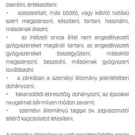
cserélni, értékesíteni;
• szeszesitalt, más bódító, vagy kábító hatású
szert megszerezni, készíteni, tartani, használni,
másoknak átadni;
• az intézeti orvos által nem engedélyezett
gyógyszereket magánál tartani, az engedélyezett
gyógyszereket összegyűjteni, másoktól
megszerezni, beszedni, másoknak gyógyszert
továbbadni;
• a zárkában a személyi állomány jelenlétében
dohányozni;
• takarodótól ébresztőig dohányozni, az éjszakai
nyugalmat bármilyen módon zavarni;
• személyi állományú taggal bv. jogviszonytól
eltérő kapcsolatot létesíteni.