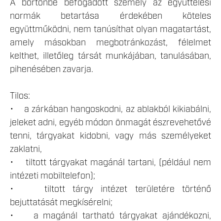
A börtönbe befogadott személy az együttélési
normák betartása érdekében köteles
együttműködni, nem tanúsíthat olyan magatartást,
amely másokban megbotránkozást, félelmet
kelthet, illetőleg társát munkájában, tanulásában,
pihenésében zavarja.
Tilos:
• a zárkában hangoskodni, az ablakból kikiabálni,
jeleket adni, egyéb módon önmagát észrevehetővé
tenni, tárgyakat kidobni, vagy más személyeket
zaklatni,
• tiltott tárgyakat magánál tartani, (például nem
intézeti mobiltelefon);
• tiltott tárgy intézet területére történő
bejuttatását megkísérelni;
• a magánál tartható tárgyakat ajándékozni,