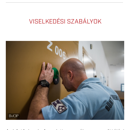
VISELKEDÉSI SZABÁLYOK
TISZALOK_VESZPREM_HONLAP-82
COPY.JPG