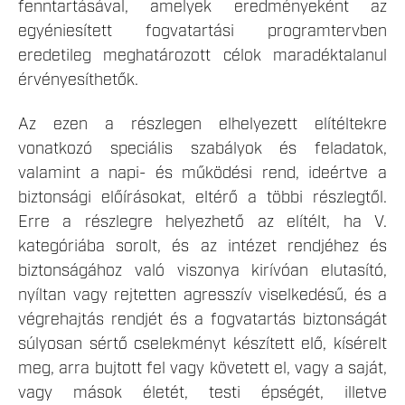
fenntartásával, amelyek eredményeként az
egyéniesített fogvatartási programtervben
eredetileg meghatározott célok maradéktalanul
érvényesíthetők.
Az ezen a részlegen elhelyezett elítéltekre
vonatkozó speciális szabályok és feladatok,
valamint a napi- és működési rend, ideértve a
biztonsági előírásokat, eltérő a többi részlegtől.
Erre a részlegre helyezhető az elítélt, ha V.
kategóriába sorolt, és az intézet rendjéhez és
biztonságához való viszonya kirívóan elutasító,
nyíltan vagy rejtetten agresszív viselkedésű, és a
végrehajtás rendjét és a fogvatartás biztonságát
súlyosan sértő cselekményt készített elő, kísérelt
meg, arra bujtott fel vagy követett el, vagy a saját,
vagy mások életét, testi épségét, illetve