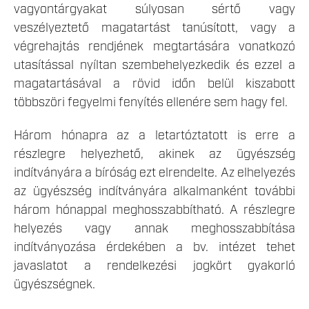
vagyontárgyakat súlyosan sértő vagy
veszélyeztető magatartást tanúsított, vagy a
végrehajtás rendjének megtartására vonatkozó
utasítással nyíltan szembehelyezkedik és ezzel a
magatartásával a rövid időn belül kiszabott
többszöri fegyelmi fenyítés ellenére sem hagy fel.
Három hónapra az a letartóztatott is erre a
részlegre helyezhető, akinek az ügyészség
indítványára a bíróság ezt elrendelte. Az elhelyezés
az ügyészség indítványára alkalmanként további
három hónappal meghosszabbítható. A részlegre
helyezés vagy annak meghosszabbítása
indítványozása érdekében a bv. intézet tehet
javaslatot a rendelkezési jogkört gyakorló
ügyészségnek.