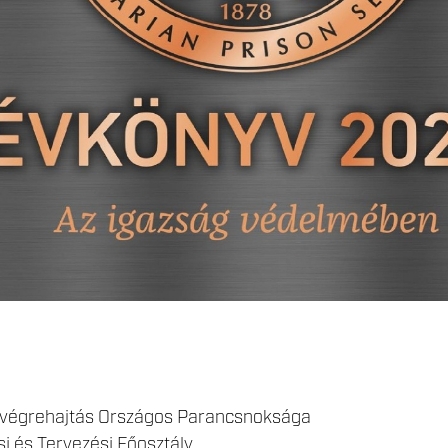
-végrehajtás Országos Parancsnoksága
si és Tervezési Főosztály