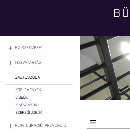
BÜ
Jelenlegi hely
BV. SZERVEZET
FOGVATARTÁS
SAJTÓSZOBA
KÖZLEMÉNYEK
VIDEÓK
KIADVÁNYOK
SZERZŐI JOGOK
P
REINTEGRÁCIÓ, PREVENCIÓ
a