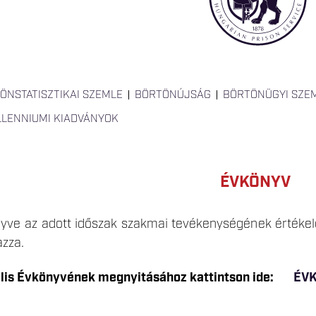
ÖNSTATISZTIKAI SZEMLE
BÖRTÖNÚJSÁG
BÖRTÖNÜGYI SZE
LLENNIUMI KIADVÁNYOK
ÉVKÖNYV
yve az adott időszak szakmai tevékenységének értékelé
azza.
ális Évkönyvének megnyitásához kattintson ide:
ÉV