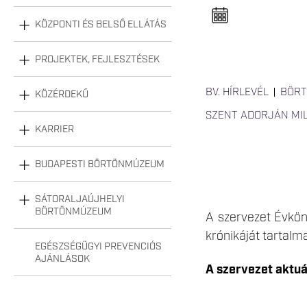
n
e
l
KÖZPONTI ÉS BELSŐ ELLÁTÁS
n
y
i
PROJEKTEK, FEJLESZTÉSEK
t
á
s
BV. HÍRLEVÉL
BÖRT
KÖZÉRDEKŰ
a
SZENT ADORJÁN MI
KARRIER
BUDAPESTI BÖRTÖNMÚZEUM
SÁTORALJAÚJHELYI
BÖRTÖNMÚZEUM
A szervezet Évkön
krónikáját tartalm
EGÉSZSÉGÜGYI PREVENCIÓS
AJÁNLÁSOK
A szervezet aktu