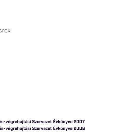
csnok
és-végrehajtási Szervezet Évkönyve 2007
és-végrehajtási Szervezet Évkönyve 2006