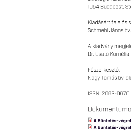
1054 Budapest, Ste
Kiadásért felelős 
Schmehl János
bv
A kiadvány megjele
Dr. Csató Kornélia
Főszerkesztő:
Nagy Tamás bv. al
ISSN: 2063-0670
Dokumentum
A Büntetés-végreh
A Büntetés-végre