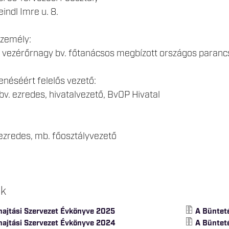
indl Imre u. 8.
személy:
. vezérőrnagy bv. főtanácsos megbízott országos paran
néséért felelős vezető:
 bv. ezredes, hivatalvezető, BvOP Hivatal
ezredes, mb. főosztályvezető
ok
ajtási Szervezet Évkönyve 2025
A Büntet
hajtási Szervezet Évkönyve 2024
A Büntet