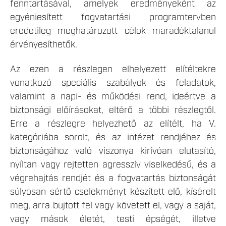
fenntartásával, amelyek eredményeként az
egyéniesített fogvatartási programtervben
eredetileg meghatározott célok maradéktalanul
érvényesíthetők.
Az ezen a részlegen elhelyezett elítéltekre
vonatkozó speciális szabályok és feladatok,
valamint a napi- és működési rend, ideértve a
biztonsági előírásokat, eltérő a többi részlegtől.
Erre a részlegre helyezhető az elítélt, ha V.
kategóriába sorolt, és az intézet rendjéhez és
biztonságához való viszonya kirívóan elutasító,
nyíltan vagy rejtetten agresszív viselkedésű, és a
végrehajtás rendjét és a fogvatartás biztonságát
súlyosan sértő cselekményt készített elő, kísérelt
meg, arra bujtott fel vagy követett el, vagy a saját,
vagy mások életét, testi épségét, illetve