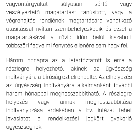
vagyontárgyakat súlyosan sértő vagy
veszélyeztető magatartást tanúsított, vagy a
végrehajtás rendjének megtartására vonatkozó
utasítással nyíltan szembehelyezkedik és ezzel a
magatartásával a rövid időn belül kiszabott
többszöri fegyelmi fenyítés ellenére sem hagy fel.
Három hónapra az a letartóztatott is erre a
részlegre helyezhető, akinek az ügyészség
indítványára a bíróság ezt elrendelte. Az elhelyezés
az ügyészség indítványára alkalmanként további
három hónappal meghosszabbítható. A részlegre
helyezés vagy annak meghosszabbítása
indítványozása érdekében a bv. intézet tehet
javaslatot a rendelkezési jogkört gyakorló
ügyészségnek.