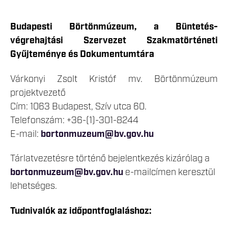
Budapesti Börtönmúzeum, a Büntetés-
végrehajtási Szervezet Szakmatörténeti
Gyűjteménye és Dokumentumtára
Várkonyi Zsolt Kristóf mv. Börtönmúzeum
projektvezető
Cím: 1063 Budapest, Szív utca 60.
Telefonszám: +36-(1)-301-8244
E-mail:
bortonmuzeum@bv.gov.hu
Tárlatvezetésre történő bejelentkezés kizárólag a
bortonmuzeum@bv.gov.hu
e-mailcímen keresztül
lehetséges.
Tudnivalók az időpontfoglaláshoz: