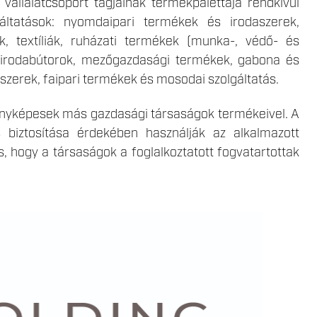
vállalatcsoport tagjainak termékpalettája rendkívül
ltatások: nyomdaipari termékek és irodaszerek,
ek, textíliák, ruházati termékek (munka-, védő- és
k, irodabútorok, mezőgazdasági termékek, gabona és
iszerek, faipari termékek és mosodai szolgáltatás.
rsenyképesek más gazdasági társaságok termékeivel. A
 biztosítása érdekében használják az alkalmazott
is, hogy a társaságok a foglalkoztatott fogvatartottak