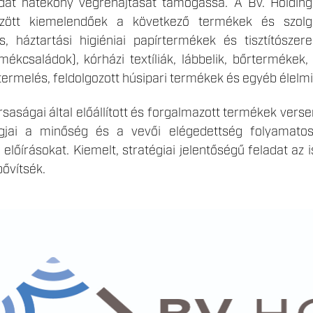
adat hatékony végrehajtását támogassa. A Bv. Holding 
özött kiemelendőek a következő termékek és szolgá
, háztartási higiéniai papírtermékek és tisztítószer
mékcsaládok), kórházi textíliák, lábbelik, bőrterméke
jtermelés, feldolgozott húsipari termékek és egyéb élelm
rsaságai által előállított és forgalmazott termékek ve
tagjai a minőség és a vevői elégedettség folyamatos
 előírásokat. Kiemelt, stratégiai jelentőségű feladat az 
ővítsék.