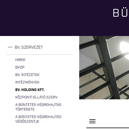
BÜ
Jelenlegi hely
BV. SZERVEZET
HÍREK
BVOP
BV. INTÉZETEK
INTÉZMÉNYEK
BV. HOLDING KFT.
KÖZPONTI ELLÁTÓ SZERV
A BÜNTETÉS-VÉGREHAJTÁS
TÖRTÉNETE
A BÜNTETÉS-VÉGREHAJTÁS
P
VÉDŐSZENTJE
a