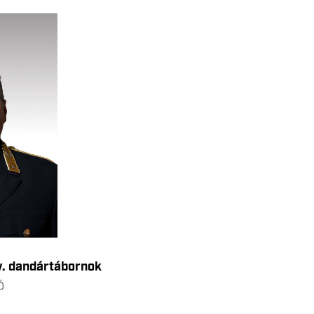
v. dandártábornok
ó