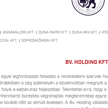
ANNAMAJORI KFT.
DUNA PAPÍR KFT.
DUNA-MIX KFT.
IPO
CIÁL KFT.
SOPRONKŐHIDAI KFT.
BV. HOLDING KFT
egyik legfontosabb feladata a rendvédelmi szervek hiv
 érdekében a cég székhelyén a közelmúltban megnyílt a
s folyik a webáruház fejlesztése. Tekintettel arra, hogy
nfenntartó büntetés-végrehajtás megteremtése egyre e
 tovább nőtt az elmúlt években. A Bv. Holding vállalatcs