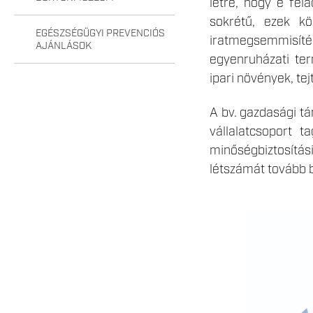
létre, hogy e fel
sokrétű, ezek k
EGÉSZSÉGÜGYI PREVENCIÓS
iratmegsemmisítés
AJÁNLÁSOK
egyenruházati ter
ipari növények, te
A bv. gazdasági tá
vállalatcsoport 
minőségbiztosítási
létszámát tovább b