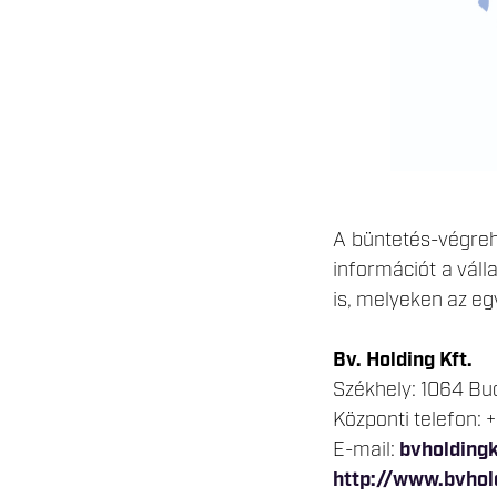
A büntetés-végreh
információt a váll
is, melyeken az eg
Bv. Holding Kft.
Székhely: 1064 Bu
Központi telefon:
E-mail:
bvholding
http://www.bvhol