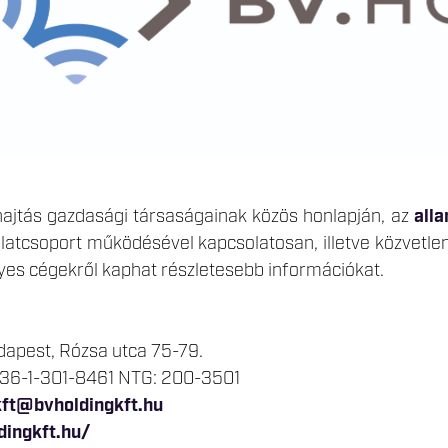
ajtás gazdasági társaságainak közös honlapján, az
all
alatcsoport működésével kapcsolatosan, illetve közvetlenül
yes cégekről kaphat részletesebb információkat.
dapest, Rózsa utca 75-79.
 +36-1-301-8461 NTG: 200-3501
kft@bvholdingkft.hu
dingkft.hu/