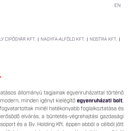
EN
LY CIPŐGYÁR KFT.
NAGYFA-ALFÖLD KFT.
NOSTRA KFT.
.
atásos állományú tagjainak egyenruházattal történő
 modern, minden igényt kielégítő
egyenruházati bolt
,
 a fogvatartottak minél hatékonyabb foglalkoztatása és
rősödő elvárás, a büntetés-végrehajtási gazdasági
oport és a Bv. Holding Kft. éppen abból a célból jött