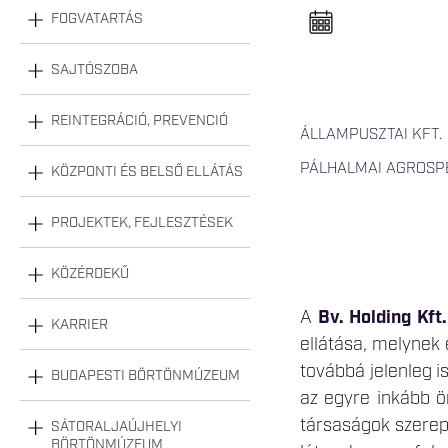
n
FOGVATARTÁS
e
l
n
y
SAJTÓSZOBA
i
t
á
REINTEGRÁCIÓ, PREVENCIÓ
s
ÁLLAMPUSZTAI KFT.
a
PÁLHALMAI AGROSPE
KÖZPONTI ÉS BELSŐ ELLÁTÁS
PROJEKTEK, FEJLESZTÉSEK
KÖZÉRDEKŰ
A
Bv. Holding Kft.
KARRIER
ellátása, melynek
továbbá jelenleg i
BUDAPESTI BÖRTÖNMÚZEUM
az egyre inkább ö
társaságok szerepe
SÁTORALJAÚJHELYI
BÖRTÖNMÚZEUM