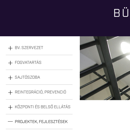
BÜ
videoblokk
Jelenlegi hely
BV. SZERVEZET
FOGVATARTÁS
SAJTÓSZOBA
REINTEGRÁCIÓ, PREVENCIÓ
KÖZPONTI ÉS BELSŐ ELLÁTÁS
PROJEKTEK, FEJLESZTÉSEK