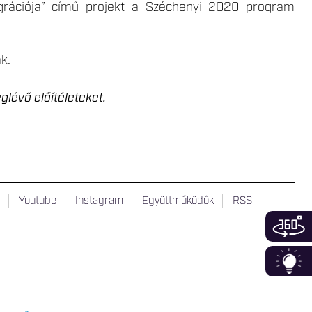
egrációja” című projekt a Széchenyi 2020 program
k.
lévő előítéleteket.
t
Youtube
Instagram
Együttműködők
RSS