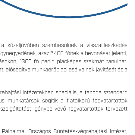
 a közeljövőben szembesülnek a visszailleszkedés
 egynegyedének, azaz 5400 főnek a bevonását jelenti,
zásokon, 1300 fő pedig piacképes szakmát tanulhat.
t, elősegítve munkaerőpiaci esélyeinek javítását és a
rehajtási intézetekben speciális, a tanoda sztenderd
us munkatársak segítik a fiatalkorú fogvatartottak
zolgáltatást igénybe vevő fogvatartottak tervezett
Pálhalmai Országos Büntetés-végrehajtási Intézet,