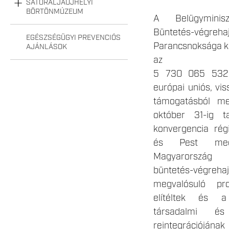
SÁTORALJAÚJHELYI
BÖRTÖNMÚZEUM
A Belügymini
Büntetés-végre
EGÉSZSÉGÜGYI PREVENCIÓS
Parancsnoksága kö
AJÁNLÁSOK
az
5 730 065 532 
európai uniós, vi
támogatásból me
október 31-ig t
konvergencia rég
és Pest megy
Magyarország 
büntetés-végrehaj
megvalósuló pr
elítéltek és a 
társadalmi és
reintegrációjána