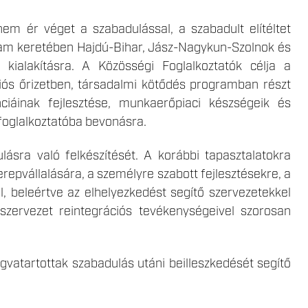
m ér véget a szabadulással, a szabadult elítéltet
ram keretében Hajdú-Bihar, Jász-Nagykun-Szolnok és
kialakításra. A Közösségi Foglalkoztatók célja a
ációs őrizetben, társadalmi kötődés programban részt
iáinak fejlesztése, munkaerőpiaci készségeik és
 foglalkoztatóba bevonásra.
ásra való felkészítését. A korábbi tapasztalatokra
erepvállalására, a személyre szabott fejlesztésekre, a
l, beleértve az elhelyezkedést segítő szervezetekkel
zervezet reintegrációs tevékenységeivel szorosan
vatartottak szabadulás utáni beilleszkedését segítő