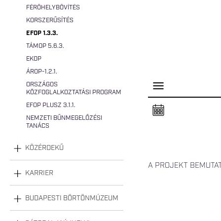
FÉRŐHELYBŐVÍTÉS
KORSZERŰSÍTÉS
EFOP 1.3.3.
TÁMOP 5.6.3.
EKOP
ÁROP-1.2.1.
ORSZÁGOS
P
KÖZFOGLALKOZTATÁSI PROGRAM
a
n
EFOP PLUSZ 3.1.1.
e
l
NEMZETI BŰNMEGELŐZÉSI
n
TANÁCS
y
i
t
KÖZÉRDEKŰ
á
s
A PROJEKT BEMUTA
a
KARRIER
BUDAPESTI BÖRTÖNMÚZEUM