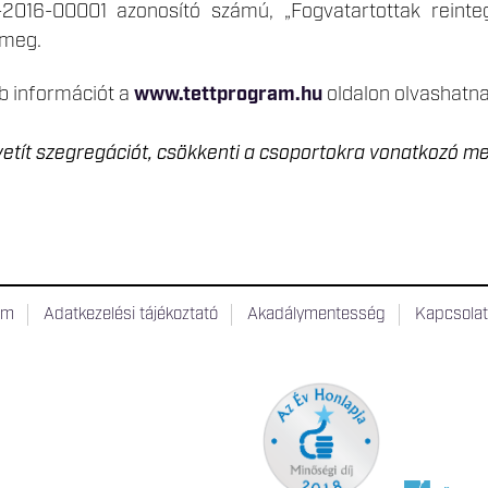
-2016-00001 azonosító számú, „Fogvatartottak reint
 meg.
b információt a
www.tettprogram.hu
oldalon olvashatna
etít szegregációt, csökkenti a csoportokra vonatkozó meg
um
Adatkezelési tájékoztató
Akadálymentesség
Kapcsola