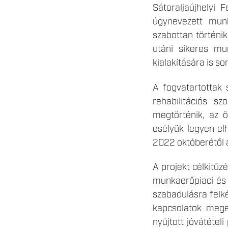
Sátoraljaújhelyi
úgynevezett munk
szabottan történi
utáni sikeres mu
kialakítására is sor
A fogvatartottak 
rehabilitációs s
megtörténik, az 
esélyük legyen el
2022 októberétől a
A projekt célkitű
munkaerőpiaci és 
szabadulásra felké
kapcsolatok mege
nyújtott jóvátétel