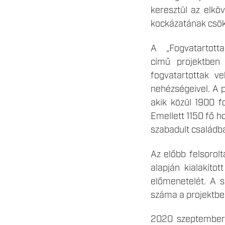
keresztül az elkö
kockázatának csö
A „Fogvatartotta
című projektben
fogvatartottak v
nehézségeivel. A p
akik közül 1900 f
Emellett 1150 fő h
szabadult családb
Az előbb felsorolt
alapján kialakíto
előmenetelét. A s
száma a projektbe
2020 szeptemberé