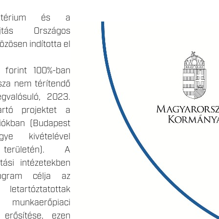
sztérium és a
hajtás Országos
zösen indította el
forint 100%-ban
ssza nem térítendő
gvalósuló, 2023.
artó projektet a
iókban (Budapest
e kivételével
területén). A
tási intézetekben
ogram célja az
letartóztatottak
 munkaerőpiaci
k erősítése, ezen