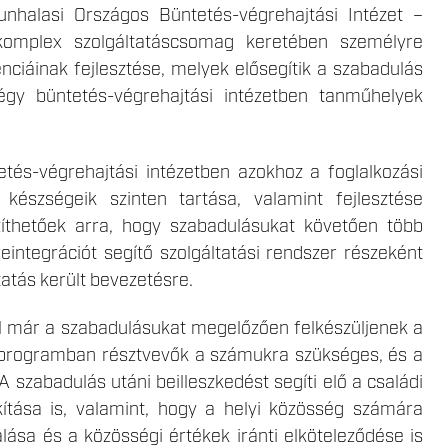
unhalasi Országos Büntetés-végrehajtási Intézet –
 komplex szolgáltatáscsomag keretében személyre
iáinak fejlesztése, melyek elősegítik a szabadulás
égy büntetés-végrehajtási intézetben tanműhelyek
tés-végrehajtási intézetben azokhoz a foglalkozási
 készségeik szinten tartása, valamint fejlesztése
zíthetőek arra, hogy szabadulásukat követően több
integrációt segítő szolgáltatási rendszer részeként
ltatás került bevezetésre.
sal már a szabadulásukat megelőzően felkészüljenek a
 programban résztvevők a számukra szükséges, és a
szabadulás utáni beilleszkedést segíti elő a családi
ítása is, valamint, hogy a helyi közösség számára
alása és a közösségi értékek iránti elköteleződése is