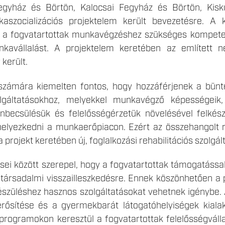
 Fegyház és Börtön, Kalocsai Fegyház és Börtön, Kisk
aszocializációs projektelem került bevezetésre. A
k a fogvatartottak munkavégzéshez szükséges kompetenc
nkavállalást. A projektelem keretében az említett n
 került.
számára kiemelten fontos, hogy hozzáférjenek a bünte
zolgáltatásokhoz, melyekkel munkavégző képességeik,
önbecsülésük és felelősségérzetük növelésével felkés
helyezkedni a munkaerőpiacon. Ezért az összehangolt re
 projekt keretében új, foglalkozási rehabilitációs szolgá
zései között szerepel, hogy a fogvatartottak támogatás
társadalmi visszailleszkedésre. Ennek köszönhetően a
szüléshez hasznos szolgáltatásokat vehetnek igénybe. A 
rősítése és a gyermekbarát látogatóhelyiségek kialak
i programokon keresztül a fogvatartottak felelősségváll