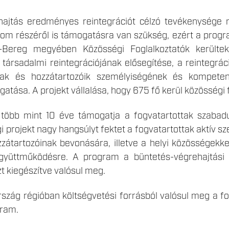
ajtás eredményes reintegrációt célzó tevékenysége ne
om részéről is támogatásra van szükség, ezért a prog
-Bereg megyében Közösségi Foglalkoztatók kerültek 
k társadalmi reintegrációjának elősegítése, a reintegr
tak és hozzátartozóik személyiségének és kompetenc
atása. A projekt vállalása, hogy 675 fő kerül közösségi
több mint 10 éve támogatja a fogvatartottak szabadul
gi projekt nagy hangsúlyt fektet a fogvatartottak aktív sz
zátartozóinak bevonására, illetve a helyi közösségekke
gyüttműködésre. A program a büntetés-végrehajtási s
t kiegészítve valósul meg.
zág régióban költségvetési forrásból valósul meg a fog
gram.