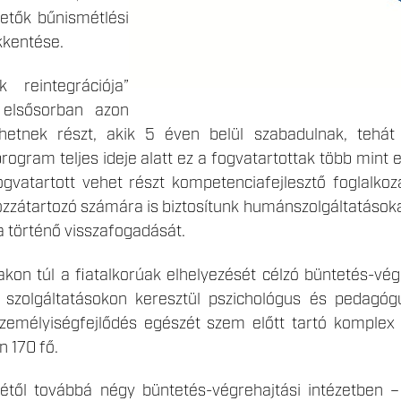
vetők bűnismétlési
kkentése.
k reintegrációja”
 elsősorban azon
ehetnek részt, akik 5 éven belül szabadulnak, tehát
rogram teljes ideje alatt ez a fogvatartottak több mint
ogvatartott vehet részt kompetenciafejlesztő foglalko
ozzátartozó számára is biztosítunk humánszolgáltatásoka
a történő visszafogadását.
akon túl a fiatalkorúak elhelyezését célzó büntetés-vég
tt szolgáltatásokon keresztül pszichológus és pedagóg
zemélyiségfejlődés egészét szem előtt tartó komplex s
n 170 fő.
től továbbá négy büntetés-végrehajtási intézetben – 