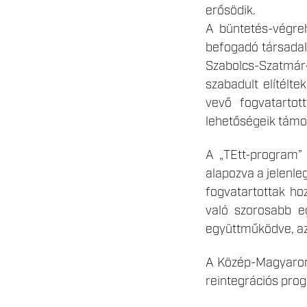
erősödik.
A büntetés-végreh
befogadó társadal
Szabolcs-Szatmár
szabadult elítélte
vevő fogvatartot
lehetőségeik támog
A „TEtt-program” 
alapozva a jelenle
fogvatartottak hoz
való szorosabb e
együttműködve, az
A Közép-Magyarors
reintegrációs pro