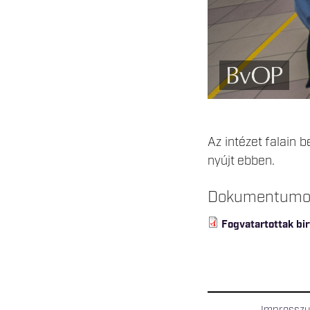
Az intézet falain b
nyújt ebben.
Dokumentum
Fogvatartottak bi