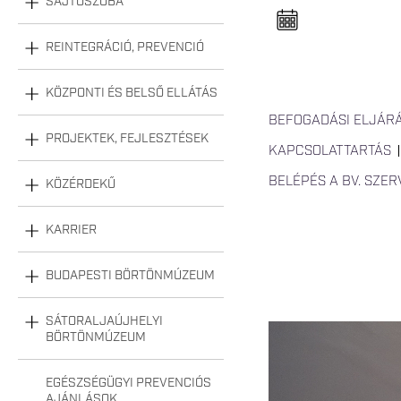
SAJTÓSZOBA
n
e
l
n
REINTEGRÁCIÓ, PREVENCIÓ
y
i
t
KÖZPONTI ÉS BELSŐ ELLÁTÁS
á
s
BEFOGADÁSI ELJÁR
a
PROJEKTEK, FEJLESZTÉSEK
KAPCSOLATTARTÁS
BELÉPÉS A BV. SZE
KÖZÉRDEKŰ
KARRIER
BUDAPESTI BÖRTÖNMÚZEUM
SÁTORALJAÚJHELYI
VESZPREM_1_HONLA
BÖRTÖNMÚZEUM
EGÉSZSÉGÜGYI PREVENCIÓS
AJÁNLÁSOK