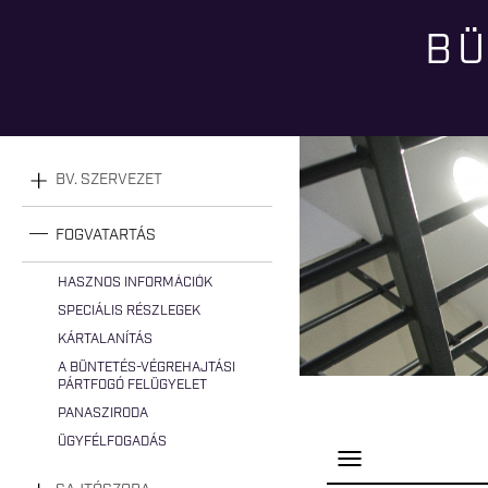
BÜ
Jelenlegi hely
BV. SZERVEZET
FOGVATARTÁS
HASZNOS INFORMÁCIÓK
SPECIÁLIS RÉSZLEGEK
KÁRTALANÍTÁS
A BÜNTETÉS-VÉGREHAJTÁSI
PÁRTFOGÓ FELÜGYELET
PANASZIRODA
ÜGYFÉLFOGADÁS
P
a