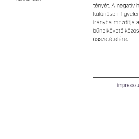
tényét. A negatív 
különösen figyele
irányba mozdítja a
bűnelkövető közössé
összetételére.
Impressz