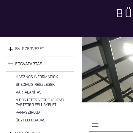
BÜ
Jelenlegi hely
BV. SZERVEZET
FOGVATARTÁS
HASZNOS INFORMÁCIÓK
SPECIÁLIS RÉSZLEGEK
KÁRTALANÍTÁS
A BÜNTETÉS-VÉGREHAJTÁSI
PÁRTFOGÓ FELÜGYELET
PANASZIRODA
ÜGYFÉLFOGADÁS
P
a