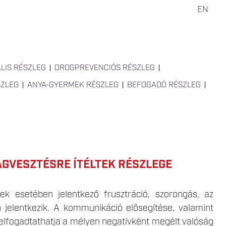
EN
LIS RÉSZLEG
DROGPREVENCIÓS RÉSZLEG
SZLEG
ANYA-GYERMEK RÉSZLEG
BEFOGADÓ RÉSZLEG
VESZTÉSRE ÍTÉLTEK RÉSZLEGE
ek esetében jelentkező frusztráció, szorongás, az
 jelentkezik. A kommunikáció elősegítése, valamint
e elfogadtathatja a mélyen negatívként megélt valóság