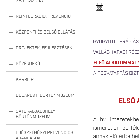
SAJTÓSZOBA
n
e
l
n
REINTEGRÁCIÓ, PREVENCIÓ
y
i
t
KÖZPONTI ÉS BELSŐ ELLÁTÁS
á
s
GYÓGYÍTÓ-TERÁPIÁS
a
PROJEKTEK, FEJLESZTÉSEK
VALLÁSI (APAC) RÉS
ELSŐ ALKALOMMAL 
KÖZÉRDEKŰ
A FOGVATARTÁS BIZ
KARRIER
BUDAPESTI BÖRTÖNMÚZEUM
ELSŐ 
SÁTORALJAÚJHELYI
BÖRTÖNMÚZEUM
A bv. intézetekb
ismeretlen és fél
EGÉSZSÉGÜGYI PREVENCIÓS
annak előtérbe hel
AJÁNLÁSOK