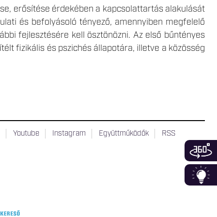
tése, erősítése érdekében a kapcsolattartás alakulását
gulati és befolyásoló tényező, amennyiben megfelelő
vábbi fejlesztésére kell ösztönözni. Az első bűntényes
lt fizikális és pszichés állapotára, illetve a közösség
t
Youtube
Instagram
Együttműködők
RSS