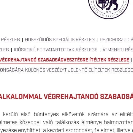
 RÉSZLEG
HOSSZÚIDŐS SPECIÁLIS RÉSZLEG
PSZICHOSZOCIÁ
ZLEG
IDŐSKORÚ FOGVATARTOTTAK RÉSZLEGE
ÁTMENETI RÉ
VÉGREHAJTANDÓ SZABADSÁGVESZTÉSRE ÍTÉLTEK RÉSZLEGE
TONSÁGÁRA KÜLÖNÖS VESZÉLYT JELENTŐ ELÍTÉLTEK RÉSZLEGE
ALKALOMMAL VÉGREHAJTANDÓ SZABADSÁG
e kerülő első bűntényes elkövetők számára az elítélt
elmetes közeggel való találkozás élménye halmozottan
yezése enyhítheti a kezdeti szorongást, félelmet, illetv