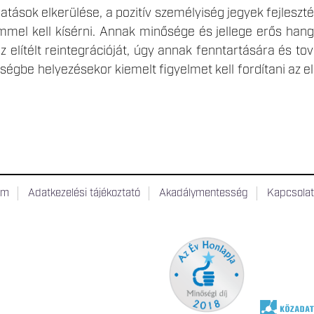
hatások elkerülése, a pozitív személyiség jegyek fejlesz
mmel kell kísérni. Annak minősége és jellege erős han
z elítélt reintegrációját, úgy annak fenntartására és to
gbe helyezésekor kiemelt figyelmet kell fordítani az elíté
um
Adatkezelési tájékoztató
Akadálymentesség
Kapcsola