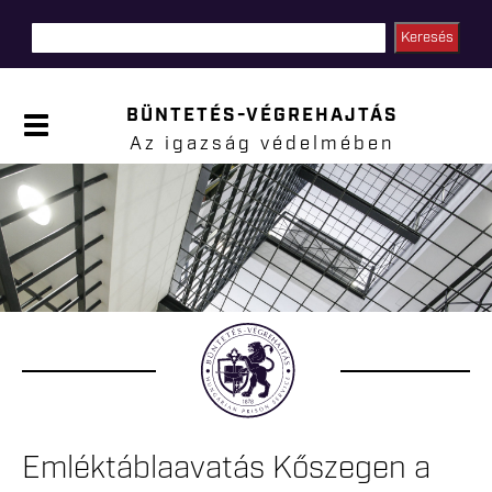
Ugrás a
tartalomra
BÜNTETÉS-VÉGREHAJTÁS
P
a
Az igazság védelmében
n
e
l
Jelenlegi hely
n
y
i
t
á
s
a
Emléktáblaavatás Kőszegen a