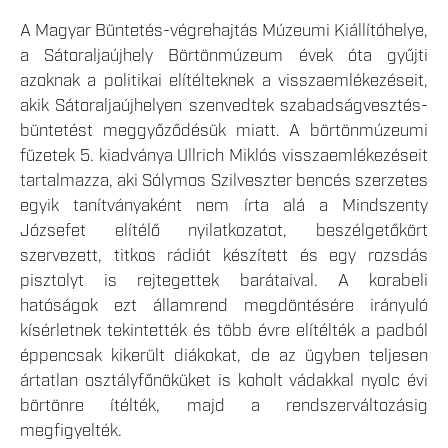
A Magyar Büntetés-végrehajtás Múzeumi Kiállítóhelye,
a Sátoraljaújhely Börtönmúzeum évek óta gyűjti
azoknak a politikai elítélteknek a visszaemlékezéseit,
akik Sátoraljaújhelyen szenvedtek szabadságvesztés-
büntetést meggyőződésük miatt. A börtönmúzeumi
füzetek 5. kiadványa Ullrich Miklós visszaemlékezéseit
tartalmazza, aki Sólymos Szilveszter bencés szerzetes
egyik tanítványaként nem írta alá a Mindszenty
Józsefet elítélő nyilatkozatot, beszélgetőkört
szervezett, titkos rádiót készített és egy rozsdás
pisztolyt is rejtegettek barátaival. A korabeli
hatóságok ezt államrend megdöntésére irányuló
kísérletnek tekintették és több évre elítélték a padból
éppencsak kikerült diákokat, de az ügyben teljesen
ártatlan osztályfőnöküket is koholt vádakkal nyolc évi
börtönre ítélték, majd a rendszerváltozásig
megfigyelték.