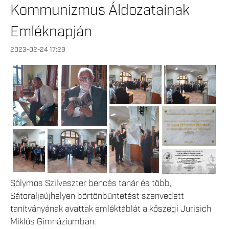
Kommunizmus Áldozatainak
Emléknapján
2023-02-24 17:29
Sólymos Szilveszter bencés tanár és több,
Sátoraljaújhelyen börtönbüntetést szenvedett
tanítványának avattak emléktáblát a kőszegi Jurisich
Miklós Gimnáziumban.