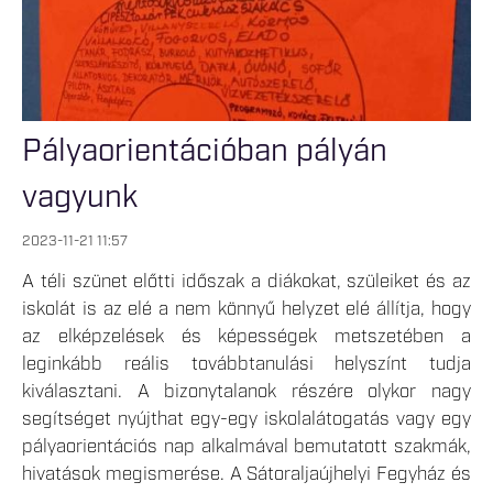
Pályaorientációban pályán
vagyunk
2023-11-21 11:57
A téli szünet előtti időszak a diákokat, szüleiket és az
iskolát is az elé a nem könnyű helyzet elé állítja, hogy
az elképzelések és képességek metszetében a
leginkább reális továbbtanulási helyszínt tudja
kiválasztani. A bizonytalanok részére olykor nagy
segítséget nyújthat egy-egy iskolalátogatás vagy egy
pályaorientációs nap alkalmával bemutatott szakmák,
hivatások megismerése. A Sátoraljaújhelyi Fegyház és