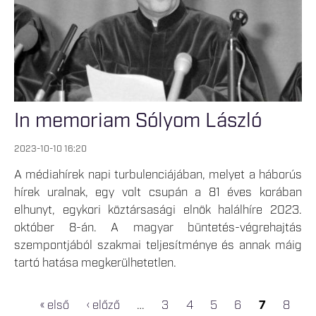
In memoriam Sólyom László
2023-10-10 16:20
A médiahírek napi turbulenciájában, melyet a háborús
hírek uralnak, egy volt csupán a 81 éves korában
elhunyt, egykori köztársasági elnök halálhíre 2023.
október 8-án. A magyar büntetés-végrehajtás
szempontjából szakmai teljesítménye és annak máig
tartó hatása megkerülhetetlen.
« első
‹ előző
…
3
4
5
6
7
8