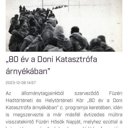
„80 év a Doni Katasztrófa
árnyékában”
2023-12-06 14:57
Az állománytagjainkból szerveződő Füzéri
Hadtörténeti és Helytörténeti Kör „80 év a Doni
Katasztrófa árnyékában” c. programja keretében, idén
is megszervezte a már másfél évtizedes múltra
visszatekintő Füzéri Hősök Napját, melyhez ezúttal a