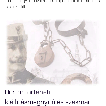
katonai hagyományőrzéshez kapcsolódó konferenciára
is sor került.
Börtöntörténeti
kiállításmegnyitó és szakmai