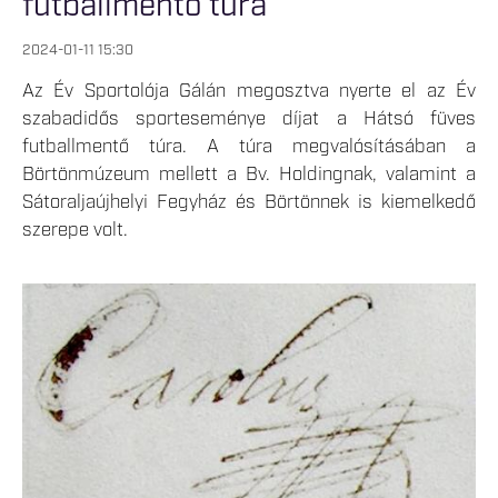
futballmentő túra
2024-01-11 15:30
Az Év Sportolója Gálán megosztva nyerte el az Év
szabadidős sporteseménye díjat a Hátsó füves
futballmentő túra. A túra megvalósításában a
Börtönmúzeum mellett a Bv. Holdingnak, valamint a
Sátoraljaújhelyi Fegyház és Börtönnek is kiemelkedő
szerepe volt.