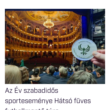
Az Év szabadidős
sporteseménye Hátsó füves