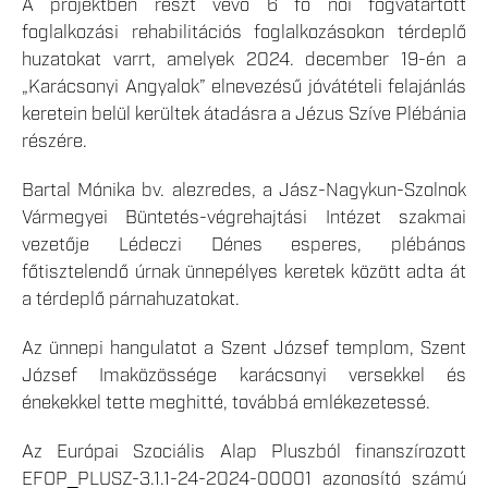
A projektben részt vevő 6 fő női fogvatartott
foglalkozási rehabilitációs foglalkozásokon térdeplő
huzatokat varrt, amelyek 2024. december 19-én a
„Karácsonyi Angyalok” elnevezésű jóvátételi felajánlás
keretein belül kerültek átadásra a Jézus Szíve Plébánia
részére.
Bartal Mónika bv. alezredes, a Jász-Nagykun-Szolnok
Vármegyei Büntetés-végrehajtási Intézet szakmai
vezetője Lédeczi Dénes esperes, plébános
főtisztelendő úrnak ünnepélyes keretek között adta át
a térdeplő párnahuzatokat.
Az ünnepi hangulatot a Szent József templom, Szent
József Imaközössége karácsonyi versekkel és
énekekkel tette meghitté, továbbá emlékezetessé.
Az Európai Szociális Alap Pluszból finanszírozott
EFOP_PLUSZ-3.1.1-24-2024-00001 azonosító számú