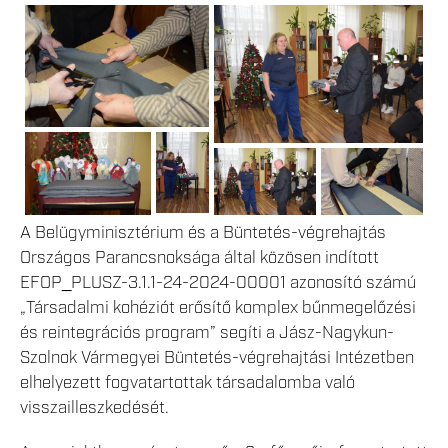
A Belügyminisztérium és a Büntetés-végrehajtás
Országos Parancsnoksága által közösen indított
EFOP_PLUSZ-3.1.1-24-2024-00001 azonosító számú
„Társadalmi kohéziót erősítő komplex bűnmegelőzési
és reintegrációs program” segíti a Jász-Nagykun-
Szolnok Vármegyei Büntetés-végrehajtási Intézetben
elhelyezett fogvatartottak társadalomba való
visszailleszkedését.