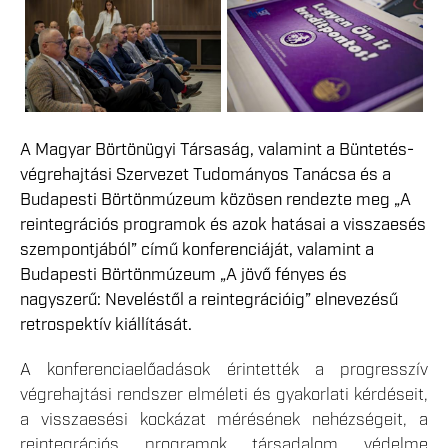
A Magyar Börtönügyi Társaság, valamint a Büntetés-
végrehajtási Szervezet Tudományos Tanácsa és a
Budapesti Börtönmúzeum közösen rendezte meg „A
reintegrációs programok és azok hatásai a visszaesés
szempontjából” című konferenciáját, valamint a
Budapesti Börtönmúzeum „A jövő fényes és
nagyszerű: Neveléstől a reintegrációig” elnevezésű
retrospektív kiállítását.
A konferenciaelőadások érintették a progresszív
végrehajtási rendszer elméleti és gyakorlati kérdéseit,
a visszaesési kockázat mérésének nehézségeit, a
reintegrációs programok társadalom védelme