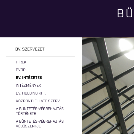
BÜ
Jelenlegi hely
BV. SZERVEZET
HÍREK
BVOP
BV. INTÉZETEK
INTÉZMÉNYEK
BV. HOLDING KFT.
KÖZPONTI ELLÁTÓ SZERV
A BÜNTETÉS-VÉGREHAJTÁS
TÖRTÉNETE
A BÜNTETÉS-VÉGREHAJTÁS
VÉDŐSZENTJE