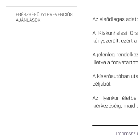
EGÉSZSÉGÜGYI PREVENCIÓS
Az elsődleges adato
AJÁNLÁSOK
A Kiskunhalasi Ors
kényszerült, ezért a 
A jelenleg rendelke
illetve a fogvatarto
A kísérőautóban uta
céljából.
Az ilyenkor életbe
kiérkezéséig, majd a
Impressz