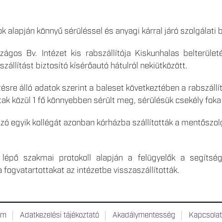
k alapján könnyű sérüléssel és anyagi kárral járó szolgálati 
zágos Bv. Intézet kis rabszállítója Kiskunhalas belterület
szállítást biztosító kísérőautó hátulról nekiütközött.
zésre álló adatok szerint a baleset következtében a rabszáll
ttak közül 1 fő könnyebben sérült meg, sérülésük csekély foka
zó egyik kollégát azonban kórházba szállították a mentőszol
 lépő szakmai protokoll alapján a felügyelők a segítség
 fogvatartottakat az intézetbe visszaszállították.
um
Adatkezelési tájékoztató
Akadálymentesség
Kapcsola