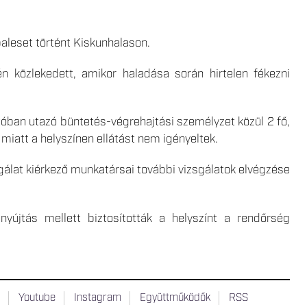
baleset történt Kiskunhalason.
én közlekedett, amikor haladása során hirtelen fékezni
ítóban utazó büntetés-végrehajtási személyzet közül 2 fő,
 miatt a helyszínen ellátást nem igényeltek.
gálat kiérkező munkatársai további vizsgálatok elvégzése
nyújtás mellett biztosították a helyszínt a rendőrség
t
Youtube
Instagram
Együttműködők
RSS