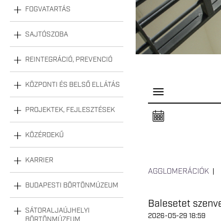
FOGVATARTÁS
SAJTÓSZOBA
REINTEGRÁCIÓ, PREVENCIÓ
KÖZPONTI ÉS BELSŐ ELLÁTÁS
P
a
n
PROJEKTEK, FEJLESZTÉSEK
e
l
n
KÖZÉRDEKŰ
y
i
t
á
KARRIER
s
AGGLOMERÁCIÓK
a
BUDAPESTI BÖRTÖNMÚZEUM
Balesetet szenve
SÁTORALJAÚJHELYI
2026-05-29 18:59
BÖRTÖNMÚZEUM