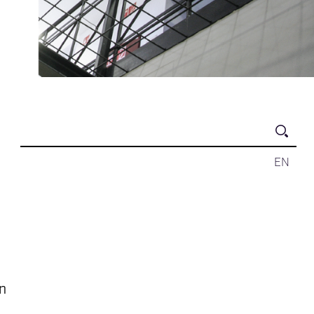
EN
on