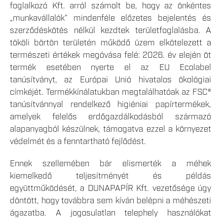
foglalkozó Kft. arról számolt be, hogy az önkéntes
„munkavállalók” mindenféle előzetes bejelentés és
szerződéskötés nélkül kezdtek területfoglalásba. A
tököli börtön területén működő üzem elkötelezett a
természeti értékek megóvása felé: 2026. év elején öt
termék esetében nyerte el az EU Ecolabel
tanúsítványt, az Európai Unió hivatalos ökológiai
címkéjét. Termékkínálatukban megtalálhatóak az FSC®
tanúsítvánnyal rendelkező higiéniai papírtermékek,
amelyek felelős erdőgazdálkodásból származó
alapanyagból készülnek, támogatva ezzel a környezet
védelmét és a fenntartható fejlődést.
Ennek szellemében bár elismerték a méhek
kiemelkedő teljesítményét és példás
együttműködését, a DUNAPAPÍR Kft. vezetősége úgy
döntött, hogy továbbra sem kíván belépni a méhészeti
ágazatba. A jogosulatlan telephely használókat