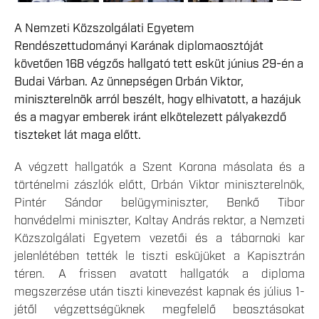
A Nemzeti Közszolgálati Egyetem
Rendészettudományi Karának diplomaosztóját
követően 168 végzős hallgató tett esküt június 29-én a
Budai Várban. Az ünnepségen Orbán Viktor,
miniszterelnök arról beszélt, hogy elhivatott, a hazájuk
és a magyar emberek iránt elkötelezett pályakezdő
tiszteket lát maga előtt.
A végzett hallgatók a Szent Korona másolata és a
történelmi zászlók előtt, Orbán Viktor miniszterelnök,
Pintér Sándor belügyminiszter, Benkő Tibor
honvédelmi miniszter, Koltay András rektor, a Nemzeti
Közszolgálati Egyetem vezetői és a tábornoki kar
jelenlétében tették le tiszti esküjüket a Kapisztrán
téren. A frissen avatott hallgatók a diploma
megszerzése után tiszti kinevezést kapnak és július 1-
jétől végzettségüknek megfelelő beosztásokat