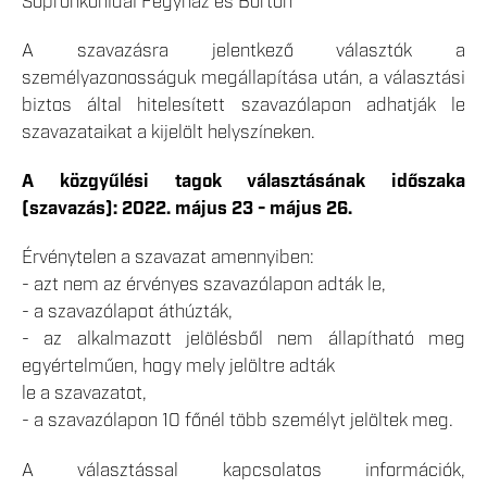
Sopronkőhidai Fegyház és Börtön
A szavazásra jelentkező választók a
személyazonosságuk megállapítása után, a választási
biztos által hitelesített szavazólapon adhatják le
szavazataikat a kijelölt helyszíneken.
A közgyűlési tagok választásának időszaka
(szavazás):
2022. május 23 - május 26.
Érvénytelen a szavazat amennyiben:
- azt nem az érvényes szavazólapon adták le,
- a szavazólapot áthúzták,
- az alkalmazott jelölésből nem állapítható meg
egyértelműen, hogy mely jelöltre adták
le a szavazatot,
- a szavazólapon 10 főnél több személyt jelöltek meg.
A választással kapcsolatos információk,