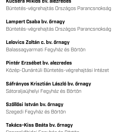
Kucsera Miklós bv. alezredes
Büntetés-végrehajtás Országos Parancsnokság
Lampert Csaba bv. őrnagy
Büntetés-végrehajtás Országos Parancsnokság
Lelovics Zoltán c. bv. őrnagy
Balassagyarmati Fegyház és Börtön
Pintér Erzsébet bv. alezredes
Közép-Dunántúli Büntetés-végrehajtási Intézet
Sáfrányos Krisztián László bv. őrnagy
Sátoraljaújhelyi Fegyház és Börtön
Szőllősi István bv. őrnagy
Szegedi Fegyház és Börtön
Takács-Kiss Beáta bv. őrnagy