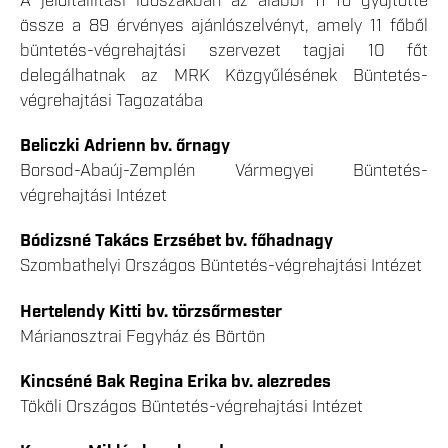
A jelöltállítási időszakban az alábbi 11 fő gyűjtötte
össze a 89 érvényes ajánlószelvényt, amely 11 főből
büntetés-végrehajtási szervezet tagjai 10 főt
delegálhatnak az MRK Közgyűlésének Büntetés-
végrehajtási Tagozatába
Beliczki Adrienn bv. őrnagy
Borsod-Abaúj-Zemplén Vármegyei Büntetés-
végrehajtási Intézet
Bódizsné Takács Erzsébet bv. főhadnagy
Szombathelyi Országos Büntetés-végrehajtási Intézet
Hertelendy Kitti bv. törzsőrmester
Márianosztrai Fegyház és Börtön
Kincséné Bak Regina Erika bv. alezredes
Tököli Országos Büntetés-végrehajtási Intézet