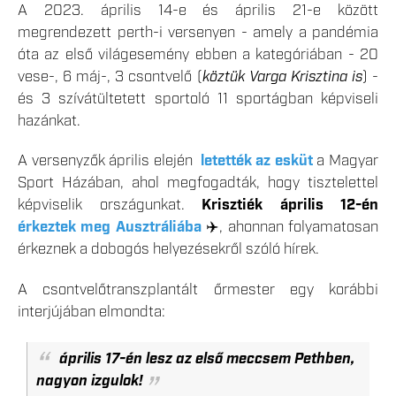
A 2023. április 14-e és április 21-e között
megrendezett perth-i versenyen - amely a pandémia
óta az első világesemény ebben a kategóriában - 20
vese-, 6 máj-, 3 csontvelő (
köztük Varga Krisztina is
) -
és 3 szívátültetett sportoló 11 sportágban képviseli
hazánkat.
A versenyzők április elején
letették az esküt
a Magyar
Sport Házában, ahol megfogadták, hogy tisztelettel
képviselik országunkat.
Krisztiék április 12-én
érkeztek meg Ausztráliába
✈️, ahonnan folyamatosan
érkeznek a dobogós helyezésekről szóló hírek.
A csontvelőtranszplantált őrmester egy korábbi
interjújában elmondta:
április 17-én lesz az első meccsem Pethben,
nagyon izgulok!