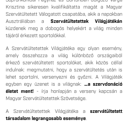
Krisztina sikeresen kvalifikáltatta magát a Magyar
Szervátültetett Válogatott csapatába, akik a napokban
Ausztráliában a
Szervátültetettek Világjátékán
küzdenek meg a dobogós helyekért a világ minden
tájáról érkezett sportolókkal.
A Szervátültetettek Világjátéka egy olyan esemény,
amely összehozza a világ különböző országaiból
érkező szervátültetett sportolókat, akik közös céllal
indulnak: megmutatni, hogy a szervátültetés után is
lehet sportolni, versenyezni és győzni. A Világjáték
egyben egy üzenet is a világnak:
…a szervdonáció
életet ment!
- írja honlapján a verseny kapcsán a
Magyar Szervátültetettek Szövetsége.
A Szervátültetettek Világjátéka a
szervátültetett
társadalom legrangosabb eseménye
.