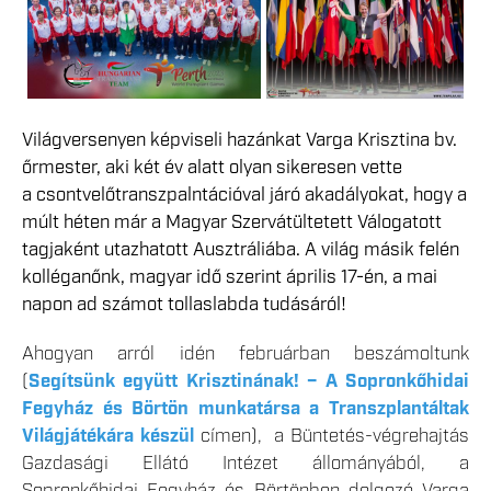
Világversenyen képviseli hazánkat Varga Krisztina bv.
őrmester, aki két év alatt olyan sikeresen vette
a csontvelőtranszpalntációval járó akadályokat, hogy a
múlt héten már a Magyar Szervátültetett Válogatott
tagjaként utazhatott Ausztráliába. A világ másik felén
kolléganőnk, magyar idő szerint április 17-én, a mai
napon ad számot tollaslabda tudásáról!
Ahogyan arról idén februárban beszámoltunk
(
Segítsünk együtt Krisztinának! – A Sopronkőhidai
Fegyház és Börtön munkatársa a Transzplantáltak
Világjátékára készül
címen), a Büntetés-végrehajtás
Gazdasági Ellátó Intézet állományából, a
Sopronkőhidai Fegyház és Börtönben dolgozó Varga