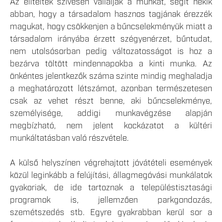
Az elítéltek szívesen vállalják a munkát, segít nekik
abban, hogy a társadalom hasznos tagjának érezzék
magukat, hogy csökkenjen a bűncselekményük miatt a
társadalom irányába érzett szégyenérzet, bűntudat,
nem utolsósorban pedig változatosságot is hoz a
bezárva töltött mindennapokba a kinti munka. Az
önkéntes jelentkezők száma szinte mindig meghaladja
a meghatározott létszámot, azonban természetesen
csak az vehet részt benne, aki bűncselekménye,
személyisége, addigi munkavégzése alapján
megbízható, nem jelent kockázatot a kültéri
munkáltatásban való részvétele.
A külső helyszínen végrehajtott jóvátételi események
közül leginkább a felújítási, állagmegóvási munkálatok
gyakoriak, de ide tartoznak a településtisztasági
programok is, jellemzően parkgondozás,
szemétszedés stb. Egyre gyakrabban kerül sor a