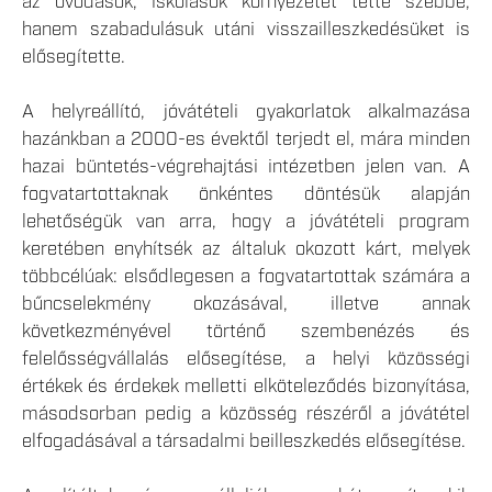
az óvodások, iskolások környezetét tette szebbé,
hanem szabadulásuk utáni visszailleszkedésüket is
elősegítette.
A helyreállító, jóvátételi gyakorlatok alkalmazása
hazánkban a 2000-es évektől terjedt el, mára minden
hazai büntetés-végrehajtási intézetben jelen van. A
fogvatartottaknak önkéntes döntésük alapján
lehetőségük van arra, hogy a jóvátételi program
keretében enyhítsék az általuk okozott kárt, melyek
többcélúak: elsődlegesen a fogvatartottak számára a
bűncselekmény okozásával, illetve annak
következményével történő szembenézés és
felelősségvállalás elősegítése, a helyi közösségi
értékek és érdekek melletti elköteleződés bizonyítása,
másodsorban pedig a közösség részéről a jóvátétel
elfogadásával a társadalmi beilleszkedés elősegítése.