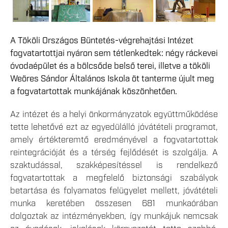
A Tököli Országos Büntetés-végrehajtási Intézet
fogvatartottjai nyáron sem tétlenkedtek: négy ráckevei
óvodaépület és a bölcsőde belső terei, illetve a tököli
Weöres Sándor Általános Iskola öt tanterme újult meg
a fogvatartottak munkájának köszönhetően.
Az intézet és a helyi önkormányzatok együttműködése
tette lehetővé ezt az egyedülálló jóvátételi programot,
amely értékteremtő eredményével a fogvatartottak
reintegrációját és a térség fejlődését is szolgálja. A
szaktudással, szakképesítéssel is rendelkező
fogvatartottak a megfelelő biztonsági szabályok
betartása és folyamatos felügyelet mellett, jóvátételi
munka keretében összesen 681 munkaórában
dolgoztak az intézményekben, így munkájuk nemcsak