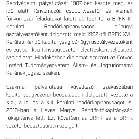
Rendvédelmi pályafutását 1987-ben kezdte meg, ez
idő alatt főnyomozói, csoportvezetői és kiemelt
főnyomozói feladatokat látott el. 1991-től a BRFK III.
Kerületi Rendőrkapitányságon bűnügyi
osztályvezetőként dolgozott, majd 1992-től BRFK XVII.
Kerületi Rendőrkapitányság bűnügyi osztályvezetőként
és egyben kapitányságvezető-helyettesként teljesített
szolgálatot. Mindeközben diplomát szerzett az Eötvös
Loránd Tudományegyetem Állam- és Jogtudományi
Karának jogász szakán.
Szakmai pályafutása következő szakaszában
kapitányságvezetői beosztásban dolgozott, vezette a
XIX., a IX. és a XIII. kerületi rendőrkapitányságot is.
2010-ben a Heves Megyei Rendőr-főkapitányság
főkapitánya lett. Ezt követően az ORFK és a BRFK
vezetői beosztásaiban szolgált.