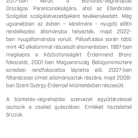
2017-ben került a Büntetés-végrehajtás
Országos Parancsnokságára, ahol az Ellenőrzési
Szolgálat szolgálatvezetőjeként tevékenykedett. Még
ugyanebben az évben – kérelmére - nyugdíj előtti
rendelkezési állományba helyezték, majd 2022-
ben nyugállományba vonult. Pályafutása során több
mint 40 alkalommal részesült elismerésben. 1987-ben
megkapta a Közbiztonságért Érdemrend Bronz
fokozatát, 2001-ben Magyarország Belügyminisztere
ezredesi rendfokozatba léptette elő. 2007-ben
főtanácsosi címet adományoztak részére, majd 2008-
ban Szent György Érdemjel kitüntetésben részesült.
A büntetés-végrehajtási szervezet együttérzéssel
osztozik a család gyászában. Emlékét tisztelettel
őrizzük.