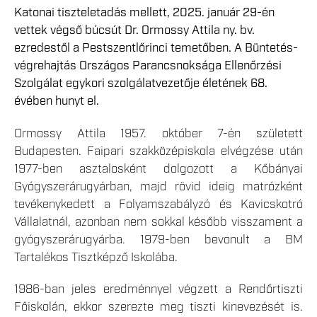
Katonai tiszteletadás mellett, 2025. január 29-én
vettek végső búcsút Dr. Ormossy Attila ny. bv.
ezredestől a Pestszentlőrinci temetőben. A Büntetés-
végrehajtás Országos Parancsnoksága Ellenőrzési
Szolgálat egykori szolgálatvezetője életének 68.
évében hunyt el.
Ormossy Attila 1957. október 7-én született
Budapesten. Faipari szakközépiskola elvégzése után
1977-ben asztalosként dolgozott a Kőbányai
Gyógyszerárugyárban, majd rövid ideig matrózként
tevékenykedett a Folyamszabályzó és Kavicskotró
Vállalatnál, azonban nem sokkal később visszament a
gyógyszerárugyárba. 1979-ben bevonult a BM
Tartalékos Tisztképző Iskolába.
1986-ban jeles eredménnyel végzett a Rendőrtiszti
Főiskolán, ekkor szerezte meg tiszti kinevezését is.