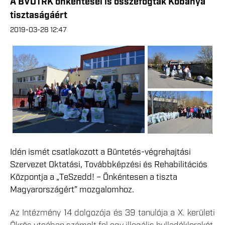
A BVOTRK önkéntesei is összefogtak Kőbánya
tisztaságáért
2019-03-28 12:47
Idén ismét csatlakozott a Büntetés-végrehajtási
Szervezet Oktatási, Továbbképzési és Rehabilitációs
Központja a „TeSzedd! – Önkéntesen a tiszta
Magyarországért” mozgalomhoz.
Az Intézmény 14 dolgozója és 39 tanulója a X. kerületi