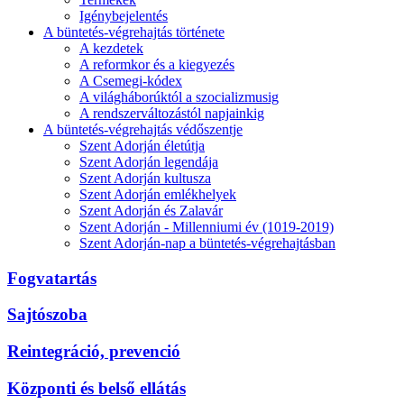
Igénybejelentés
A büntetés-végrehajtás története
A kezdetek
A reformkor és a kiegyezés
A Csemegi-kódex
A világháborúktól a szocializmusig
A rendszerváltozástól napjainkig
A büntetés-végrehajtás védőszentje
Szent Adorján életútja
Szent Adorján legendája
Szent Adorján kultusza
Szent Adorján emlékhelyek
Szent Adorján és Zalavár
Szent Adorján - Millenniumi év (1019-2019)
Szent Adorján-nap a büntetés-végrehajtásban
Fogvatartás
Sajtószoba
Reintegráció, prevenció
Központi és belső ellátás