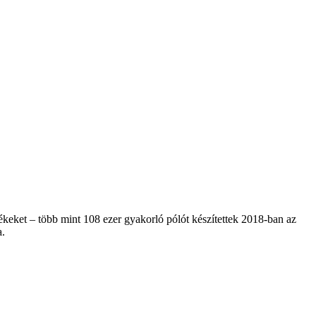
keket – több mint 108 ezer gyakorló pólót készítettek 2018-ban az
a.