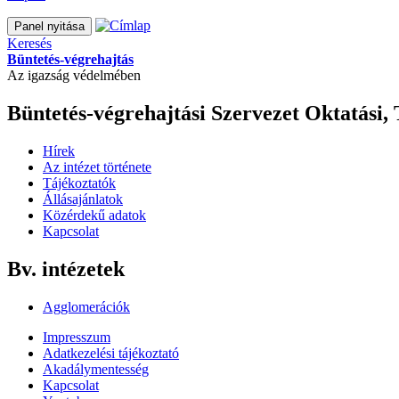
Panel nyitása
Keresés
Büntetés-végrehajtás
Az igazság védelmében
Büntetés-végrehajtási Szervezet Oktatási,
Hírek
Az intézet története
Tájékoztatók
Állásajánlatok
Közérdekű adatok
Kapcsolat
Bv. intézetek
Agglomerációk
Impresszum
Adatkezelési tájékoztató
Akadálymentesség
Kapcsolat