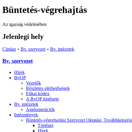
Büntetés-végrehajtás
Az igazság védelmében
Jelenlegi hely
Címlap
»
Bv. szervezet
»
Bv. intézetek
Bv. szervezet
Hírek
BvOP
Vezetők
Részletes elérhetőségek
Etikai kódex
A BvOP története
Bv. intézetek
Agglomerációk
Intézmények
Büntetés-végrehajtási Szervezet Oktatási, Továbbképzési
Történet
Hírek