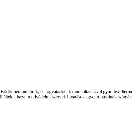
örtönben működik, és fogvatartottak munkáltatásával gyárt textiltermé
lítéltek a hazai rendvédelmi szervek hivatásos egyenruhásainak számár