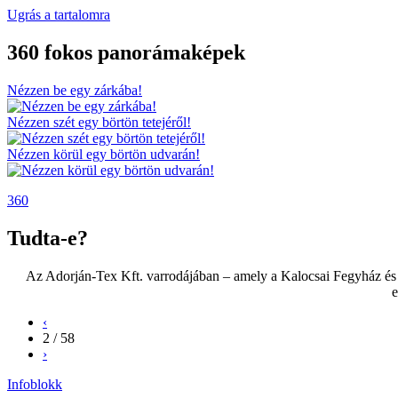
Ugrás a tartalomra
360 fokos panorámaképek
Nézzen be egy zárkába!
Nézzen szét egy börtön tetejéről!
Nézzen körül egy börtön udvarán!
360
Tudta-e?
Az Adorján-Tex Kft. varrodájában – amely a Kalocsai Fegyház és B
e
‹
2 / 58
›
Infoblokk