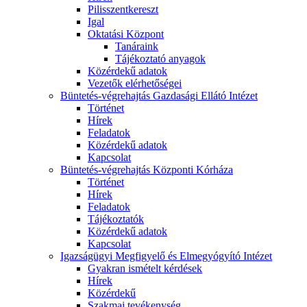
Pilisszentkereszt
Igal
Oktatási Központ
Tanáraink
Tájékoztató anyagok
Közérdekű adatok
Vezetők elérhetőségei
Büntetés-végrehajtás Gazdasági Ellátó Intézet
Történet
Hírek
Feladatok
Közérdekű adatok
Kapcsolat
Büntetés-végrehajtás Központi Kórháza
Történet
Hírek
Feladatok
Tájékoztatók
Közérdekű adatok
Kapcsolat
Igazságügyi Megfigyelő és Elmegyógyító Intézet
Gyakran ismételt kérdések
Hírek
Közérdekű
Szakmai tevékenység