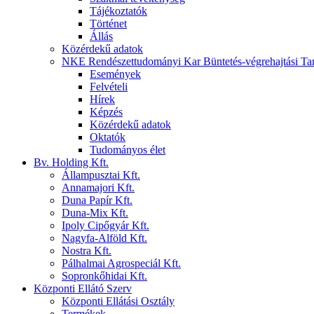
Tájékoztatók
Történet
Állás
Közérdekű adatok
NKE Rendészettudományi Kar Büntetés-végrehajtási Ta
Események
Felvételi
Hírek
Képzés
Közérdekű adatok
Oktatók
Tudományos élet
Bv. Holding Kft.
Állampusztai Kft.
Annamajori Kft.
Duna Papír Kft.
Duna-Mix Kft.
Ipoly Cipőgyár Kft.
Nagyfa-Alföld Kft.
Nostra Kft.
Pálhalmai Agrospeciál Kft.
Sopronkőhidai Kft.
Központi Ellátó Szerv
Központi Ellátási Osztály
Termékek