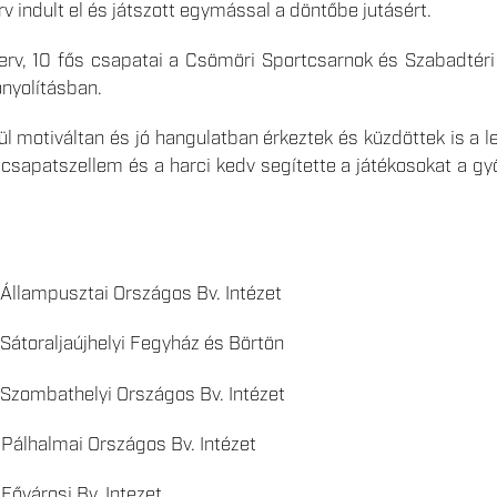
rv indult el és játszott egymással a döntőbe jutásért.
erv, 10 fős csapatai a Csömöri Sportcsarnok és Szabadtéri
nyolításban.
l motiváltan és jó hangulatban érkeztek és küzdöttek is a le
 csapatszellem és a harci kedv segítette a játékosokat a g
ampusztai Országos Bv. Intézet
toraljaújhelyi Fegyház és Börtön
zombathelyi Országos Bv. Intézet
lhalmai Országos Bv. Intézet
árosi Bv. Intezet