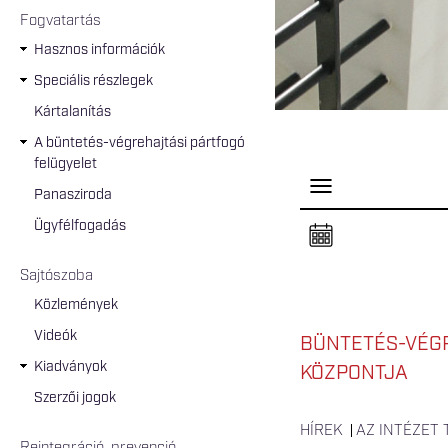
Fogvatartás
Hasznos információk
Speciális részlegek
Kártalanítás
A büntetés-végrehajtási pártfogó
felügyelet
P
Panasziroda
a
n
Ügyfélfogadás
e
l
n
Sajtószoba
y
i
Közlemények
t
á
Videók
s
BÜNTETÉS-VÉGR
a
Kiadványok
KÖZPONTJA
Szerzői jogok
HÍREK
AZ INTÉZET