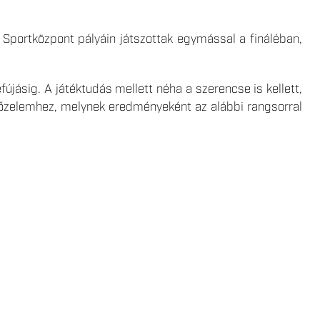
 Sportközpont pályáin játszottak egymással a fináléban,
fújásig. A játéktudás mellett néha a szerencse is kellett,
yőzelemhez, melynek eredményeként az alábbi rangsorral