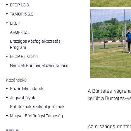
EFOP 1.3.3.
TÁMOP 5.6.3.
EKOP
ÁROP-1.2.1.
Országos Közfoglalkoztatási
Program
EFOP Plusz 3.1.1.
Nemzeti Bűnmegelőzési Tanács
Közérdekű
Közérdekű adatok
A Büntetés-végreha
Jogszabályok
került a Büntetés-
Kutatóknak, szakdolgozóknak
Magyar Börtönügyi Társaság
Az országos döntőbe
Karrier