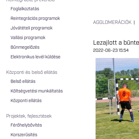
Reintegráció, prevenció
Foglalkoztatás
Reintegrációs programok
AGGLOMERÁCIÓK
Jóvátételi programok
Vallási programok
Lezajlott a bün
Bűnmegelőzés
2022-06-23 15:54
Elektronikus levél küldése
Központi és belső ellátás
Belső ellátás
Költségvetési munkáltatás
Központi ellátás
Projektek, fejlesztések
Férőhelybővítés
Korszerűsítés