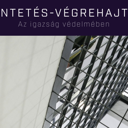
Ugrás a
NTETÉS-VÉGREHAJ
tartalomra
Az igazság védelmében