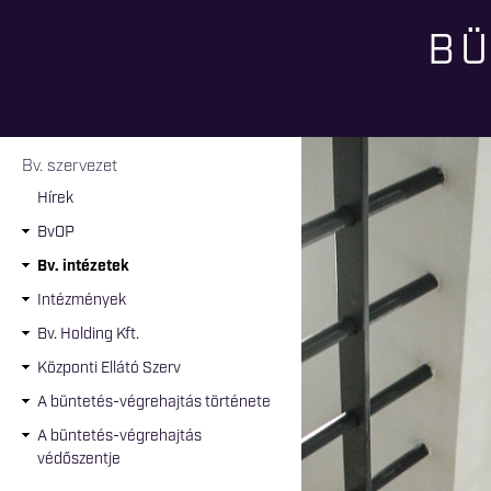
BÜ
Jelenlegi hely
Bv. szervezet
Hírek
BvOP
Bv. intézetek
Intézmények
Bv. Holding Kft.
Központi Ellátó Szerv
A büntetés-végrehajtás története
A büntetés-végrehajtás
védőszentje