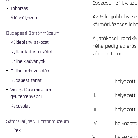
összesen 21 bv. sze
Toborzás
Az 5 legjobb bv. sz
Álláspályázatok
körmérkőzéses lebo
Budapesti Börtönmúzeum
A játékosok rendkívü
Küldetésnyilatkozat
néha pedig az erős
Nyilvántartásba vétel
zárult a torna:
Online kiadványok
Online tárlatvezetés
Budapesti tárlat
I. helyezett: Áll
Válogatás a múzeum
II. helyezett: Sá
gyűjteményéből
Kapcsolat
III. helyezett: S
Sátoraljaújhelyi Börtönmúzeum
IV. helyezett: Pá
Hírek
V. helyezett: Főv