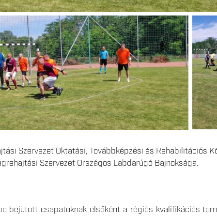
jtási Szervezet Oktatási, Továbbképzési és Rehabilitációs 
végrehajtási Szervezet Országos Labdarúgó Bajnoksága.
 bejutott csapatoknak elsőként a régiós kvalifikációs torn