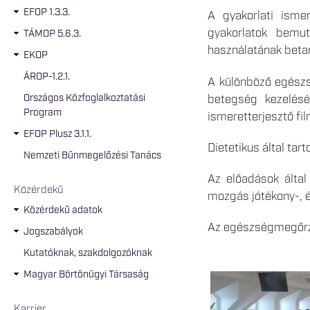
EFOP 1.3.3.
A gyakorlati isme
gyakorlatok bemut
TÁMOP 5.6.3.
használatának beta
EKOP
ÁROP-1.2.1.
A különböző egészs
Országos Közfoglalkoztatási
betegség kezelésé
Program
ismeretterjesztő fi
EFOP Plusz 3.1.1.
Dietetikus által ta
Nemzeti Bűnmegelőzési Tanács
Az előadások által
Közérdekű
mozgás jótékony-, 
Közérdekű adatok
Az egészségmegőrző 
Jogszabályok
Kutatóknak, szakdolgozóknak
Magyar Börtönügyi Társaság
Karrier