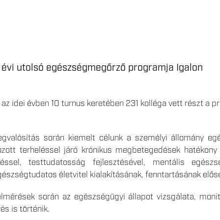
. évi utolsó egészségmegőrző programja Igalon
n az idei évben 10 turnus keretében 231 kolléga vett részt 
gvalósítás során kiemelt célunk a személyi állomány eg
kozott terheléssel járó krónikus megbetegedések hatékony
ssel, testtudatosság fejlesztésével, mentális egészs
szségtudatos életvitel kialakításának, fenntartásának előse
felmérések során az egészségügyi állapot vizsgálata, moni
s is történik.