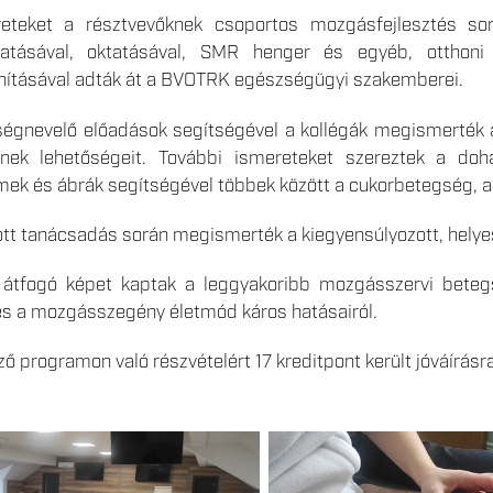
reteket a résztvevőknek csoportos mozgásfejlesztés sor
atásával, oktatásával, SMR henger és egyéb, otthoni 
nításával adták át a BVOTRK egészségügyi szakemberei.
égnevelő előadások segítségével a kollégák megismerték 
nek lehetőségeit. További ismereteket szereztek a do
lmek és ábrák segítségével többek között a cukorbetegség, a 
rtott tanácsadás során megismerték a kiegyensúlyozott, helyes
 átfogó képet kaptak a leggyakoribb mozgásszervi betegsé
és a mozgásszegény életmód káros hatásairól.
programon való részvételért 17 kreditpont került jóváírásr