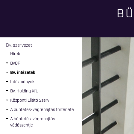
BÜ
Jelenlegi hely
Bv. szervezet
Hírek
BvOP
Bv. intézetek
Intézmények
Bv. Holding Kft.
Központi Ellátó Szerv
A büntetés-végrehajtás története
A büntetés-végrehajtás
védőszentje