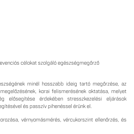
a prevenciós célokat szolgáló egészségmegőrző
észségének minél hosszabb ideig tartó megőrzése, az
 megelőzésének, korai felismerésének oktatása, melyet
ég elősegítése érdekében stresszkezelési eljárások
gítésével és passzív pihenéssel érünk el.
torozása, vérnyomásmérés, vércukorszint ellenőrzés, és