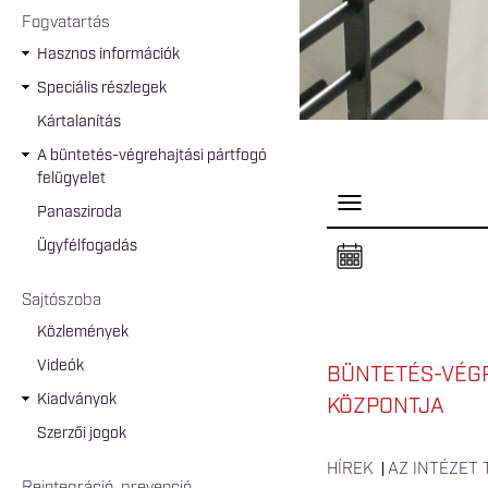
Fogvatartás
Hasznos információk
Speciális részlegek
Kártalanítás
A büntetés-végrehajtási pártfogó
felügyelet
P
Panasziroda
a
n
Ügyfélfogadás
e
l
n
Sajtószoba
y
i
Közlemények
t
á
Videók
s
BÜNTETÉS-VÉGR
a
Kiadványok
KÖZPONTJA
Szerzői jogok
HÍREK
AZ INTÉZET