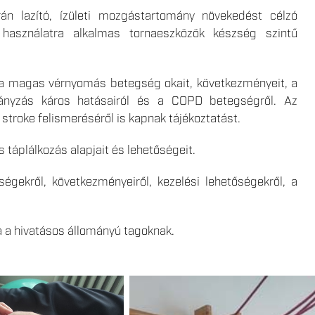
án lazító, ízületi mozgástartomány növekedést célzó
használatra alkalmas tornaeszközök készség szintű
a magas vérnyomás betegség okait, következményeit, a
hányzás káros hatásairól és a COPD betegségről. Az
stroke felismeréséről is kapnak tájékoztatást.
 táplálkozás alapjait és lehetőségeit.
gekről, következményeiről, kezelési lehetőségekről, a
a a hivatásos állományú tagoknak.