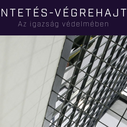
Ugrás a
NTETÉS-VÉGREHAJ
tartalomra
Az igazság védelmében