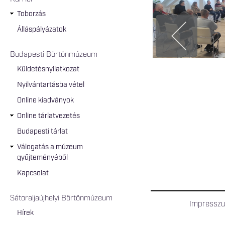
Toborzás
Álláspályázatok
Budapesti Börtönmúzeum
Küldetésnyilatkozat
Nyilvántartásba vétel
Online kiadványok
Online tárlatvezetés
Budapesti tárlat
Válogatás a múzeum
gyűjteményéből
Kapcsolat
Sátoraljaújhelyi Börtönmúzeum
Impressz
Hírek