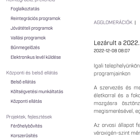
Reintegráció, prevenció
Foglalkoztatás
Reintegrációs programok
AGGLOMERÁCIÓK
Jóvátételi programok
Vallási programok
Lezárult a 2022
Bűnmegelőzés
2022-12-08 08:07
Elektronikus levél küldése
Igali telephelyünkö
Központi és belső ellátás
programjainkon
Belső ellátás
A szervezés és me
Költségvetési munkáltatás
életkorral és a fo
Központi ellátás
mozgásra ösztönzé
megismerésével, egé
Projektek, fejlesztések
Az orvosi állapot 
Férőhelybővítés
véroxigén-szint méré
Korszerűsítés