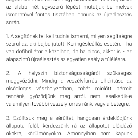
az alábbi hét egyszerű lépést mutatjuk be melyek
ismeretével fontos tisztában lennünk az újraélesztés
során.
1. A segítőnek fel kell tudnia ismerni, milyen segítségre
szorul az, aki bajba jutott. Keringésleállás esetén, - ha
van defibrillátor a közelben, de ha nincs, akkor is - az
alapszintű újraélesztés az egyetlen esély a túlélésre.
2. A helyszín biztonságosságáról szükséges
meggyőződni. Mindig a veszélyforrás elhárítása az
elsődleges vészhelyzetben, tehát mielőtt bármit
tennénk, győződjünk meg arról, nem leselkedik-e
valamilyen további veszélyforrás ránk, vagy a betegre.
3. Szólítsuk meg a sérültet, hangosan érdeklődjünk
állapota felől, kérdezzünk rá az állapotot előidéző
okokra, körülményekre. Amennyiben nem kapunk