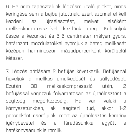
6. Ha nem tapasztalunk légzésre utaló jeleket, nincs
keringése sem a bajba jutottnak, ezért azonnal el kell
kezdeni az újraélesztést, melyet elsőként
mellkaskompresszióval kezdünk meg. Kulcsoljuk
össze a kezünket és 5-6 centiméter mélyen gyors,
határozott mozdulatokkal nyomjuk a beteg mellkasát
középen harmincszor, másodpercenként körülbelül
kétszer.
7. Légzés pótlására 2 befújás következik. Befújásnál
figyeljük a mellkas emelkedését és süllyedését.
Ezután 30 mellkaskompresszió után, 2
befújással végezzük folyamatosan az újraélesztést a
segítség megérkezéséig. Ha van valaki a
környezetünkben, aki segíteni tud, akkor 1-2
percenként cseréljünk, mert az újraélesztés kemény
igénybevétel és a fáradásunkkal együtt a
hatékonyságunk is romlik.