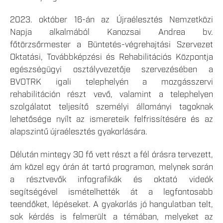
2023. október 16-án az Újraélesztés Nemzetközi
Napja alkalmából Kanozsai Andrea bv.
főtörzsőrmester a Büntetés-végrehajtási Szervezet
Oktatási, Továbbképzési és Rehabilitációs Központja
egészségügyi osztályvezetője szervezésében a
BVOTRK igali telephelyén a mozgásszervi
rehabilitáción részt vevő, valamint a telephelyen
szolgálatot teljesítő személyi állományi tagoknak
lehetősége nyílt az ismereteik felfrissítésére és az
alapszintű újraélesztés gyakorlására.
Délután mintegy 30 fő vett részt a fél órásra tervezett,
ám közel egy órán át tartó programon, melynek során
a résztvevők infografikák és oktató videók
segítségével ismételhették át a legfontosabb
teendőket, lépéseket. A gyakorlás jó hangulatban telt,
sok kérdés is felmerült a témában, melyeket az