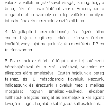
választ a vállak megrázásával vizsgáljuk meg, hogy a
beteg él-e és eszméleténél van-e. Amennyiben a
magatehetetlen személy nem lép velünk semmilyen
interakcióba akkor eszméletvesztés áll fenn.
4. Megállapított eszméletlenség és légzésleállás
esetén hívjunk segítséget akár a környezetünkben
lévőktől, vagy saját magunk hívjuk a mentőket a 112-es
telefonszámon.
5. Biztosítsuk az átjárható légutakat a fej határozott
hátrahajtásával és a száj zárásával, valamint az
álkapocs előre emelésével. Ezután hajoljunk a beteg
fejéhez, és 10 másodpercig figyeljük. Nézzünk,
hallgassunk és érezzünk! Figyeljük meg a mellkas
mozgását hogyan emelkedik-süllyed, eközben
hallhatjuk a légzés hangját és érezhetjük a kilélegzett
levegő melegét. Legalább két légzést kell észlelnünk.