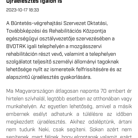
Újraélesztés Igalon is
2023-10-17 18:33
A Büntetés-végrehajtási Szervezet Oktatási,
Továbbképzési és Rehabilitációs Központja
egészségügyi osztályvezetője szervezésében a
BVOTRK igali telephelyén a mozgásszervi
rehabilitáción részt vevő, valamint a telephelyen
szolgálatot teljesítő személyi állományi tagoknak
lehetősége nyílt az ismereteik felfrissítésére és az
alapszintű újraélesztés gyakorlására.
Ma Magyarországon átlagosan naponta 70 embert ér
hirtelen szívhalál, legtöbb esetben az otthonában vagy
munkahelyén. Az egyetlen lehetőség, amivel a másik
embernek esélyt adhatunk a túlélésre az időben
megkezdett újraélesztés. Akihez odaléptünk, ártani
nem tudunk Neki, csak segíteni. Sokan azért nem
segítenek, mert félnek, hogy elrontanak valamit, ezért