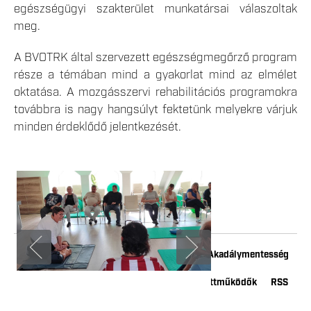
egészségügyi szakterület munkatársai válaszoltak
meg.
A BVOTRK által szervezett egészségmegőrző program
része a témában mind a gyakorlat mind az elmélet
oktatása. A mozgásszervi rehabilitációs programokra
továbbra is nagy hangsúlyt fektetünk melyekre várjuk
minden érdeklődő jelentkezését.
Impresszum
Adatkezelési tájékoztató
Akadálymentesség
Kapcsolat
Youtube
Instagram
Együttműködők
RSS