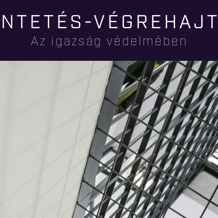
Ugrás a
NTETÉS-VÉGREHAJ
tartalomra
Az igazság védelmében