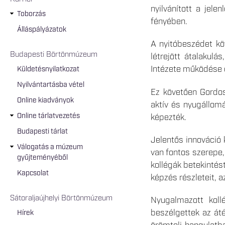
nyilvánított a jel
Toborzás
fényében.
Álláspályázatok
A nyitóbeszédet kö
Budapesti Börtönmúzeum
létrejött átalakul
Intézete működése é
Küldetésnyilatkozat
Nyilvántartásba vétel
Ez követően Gordos
Online kiadványok
aktív és nyugállomá
Online tárlatvezetés
képezték.
Budapesti tárlat
Jelentős innováció 
Válogatás a múzeum
van fontos szerepe,
gyűjteményéből
kollégák betekintés
Kapcsolat
képzés részleteit, a
Sátoraljaújhelyi Börtönmúzeum
Nyugalmazott kollé
beszélgettek az áté
Hírek