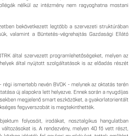
i kollégák nélkül az intézmény nem ragyoghatna mostani
zetben bekövetkezett legtöbb a szervezeti struktúrában
ük, valamint a Büntetés-végrehajtás Gazdasági Ellátó
TRK által szervezett programlehetőségeket, melyen az
elyek által nyújtott szolgáltatások is az előadás részét
 - régi ismertebb nevén BVOK - melynek az oktatás terén
tatása új alapokra lett helyezve. Ennek során a nyugdíjas
zésekben megjelenő smart eszközöket, a gyakorlatorientált
szükséges fegyverszobát is megtekinthették.
jektum folyosóit, irodákat, nosztalgikus hangulatban
változásokat is. A rendezvény, melyen 40 fő vett részt,