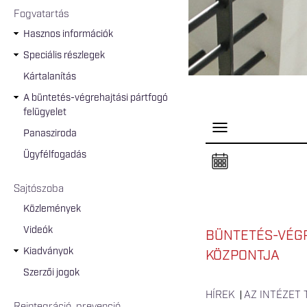
Fogvatartás
Hasznos információk
Speciális részlegek
Kártalanítás
A büntetés-végrehajtási pártfogó
felügyelet
P
Panasziroda
a
n
Ügyfélfogadás
e
l
n
Sajtószoba
y
i
Közlemények
t
á
Videók
s
BÜNTETÉS-VÉGR
a
Kiadványok
KÖZPONTJA
Szerzői jogok
HÍREK
AZ INTÉZET