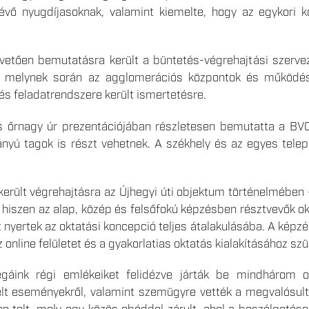
enlévő nyugdíjasoknak, valamint kiemelte, hogy az egykor
vetően bemutatásra került a büntetés-végrehajtási szerve
ás, melynek során az agglomerációs központok és működés
s feladatrendszere került ismertetésre.
 őrnagy úr prezentációjában részletesen bemutatta a BVO
nyú tagok is részt vehetnek. A székhely és az egyes teleph
került végrehajtásra az Újhegyi úti objektum történelmében
 hiszen az alap, közép és felsőfokú képzésben résztvevők ok
t nyertek az oktatási koncepció teljes átalakulásába. A kép
z online felületet és a gyakorlatias oktatás kialakításához 
gáink régi emlékeiket felidézve járták be mindhárom ob
lt eseményekről, valamint szemügyre vették a megvalósult 