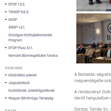
EFOP 1.3.3.
TÁMOP 5.6.3.
EKOP
ÁROP-1.2.1.
Országos Közfoglalkoztatási
Program
EFOP Plusz 3.1.1.
Nemzeti Bűnmegelőzési Tanács
Közérdekű
A Büntetés-végrehaj
Közérdekű adatok
megvendégelte szép 
Jogszabályok
Kutatóknak, szakdolgozóknak
A rendezvényt Győri
derült hangulatban 
Magyar Börtönügyi Társaság
Gordos Tamás bv. ő
Karrier