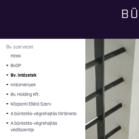
BÜ
Jelenlegi hely
Bv. szervezet
Hírek
BvOP
Bv. intézetek
Intézmények
Bv. Holding Kft.
Központi Ellátó Szerv
A büntetés-végrehajtás története
A büntetés-végrehajtás
védőszentje