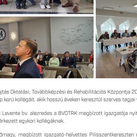
tás Oktatási, Továbbképzési és Rehabilitációs Központja 20
korú kollégáit, akik hosszú éveken keresztül szerves tagjai
 Levente bv. alezredes a BVOTRK megbízott igazgatója nyit
érkezett egykori kollégáknak.
rnagy, megbízott igazgató-helyettes Pilisszentkereszten