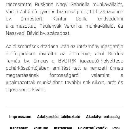
részesítette Ruskóné Nagy Gabriella munkavállalót,
Varga Zoltán fegyveres biztonsági őrt, Tóth Zsuzsanna
bv. őrmestert, Kántor Csilla rendvédelmi
alkalmazottat, Paulenyák Veronika munkavállalót és
Naszvadi Dávid bv. századost.
Az elismerések átadása után az intézmény igazgatója
állófogadásra invitálta az állományt, ahol Gordos
Tamás bv. őrnagy a BVOTRK igazgató-helyettese
pohárköszöntőjében említést tett a nemzeti ünnep
megtartásának fontosságáról, valamint a
jutalmazottak munkájához további sok sikert, erőt és
egészséget kívánt.
Impresszum
Adatkezelési tájékoztató
Akadálymentesség
Kapcsolat
Youtube
Instagram
Együttműködők
RSS