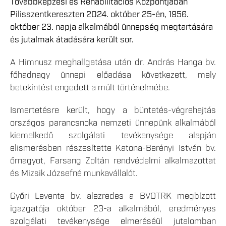
Továbbképzési és Rehabilitációs Központjában
Pilisszentkereszten 2024. október 25-én, 1956.
október 23. napja alkalmából ünnepség megtartására
és jutalmak átadására került sor.
A Himnusz meghallgatása után dr. András Hanga bv.
főhadnagy ünnepi előadása következett, mely
betekintést engedett a múlt történelmébe.
Ismertetésre került, hogy a büntetés-végrehajtás
országos parancsnoka nemzeti ünnepünk alkalmából
kiemelkedő szolgálati tevékenysége alapján
elismerésben részesítette Katona-Berényi István bv.
őrnagyot, Farsang Zoltán rendvédelmi alkalmazottat
és Mizsik Józsefné munkavállalót.
Győri Levente bv. alezredes a BVOTRK megbízott
igazgatója október 23-a alkalmából, eredményes
szolgálati tevékenysége elmeréséül jutalomban