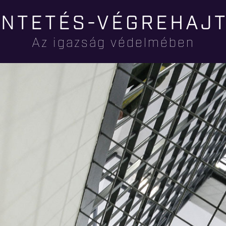
Ugrás a
NTETÉS-VÉGREHAJ
tartalomra
Az igazság védelmében