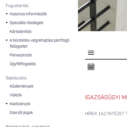
Fogvatartás
Hasznos információk
Speciális részlegek
Kártalanítás
A büntetés-végrehajtási pártfogó
felügyelet
P
Panasziroda
a
n
Ügyfélfogadás
e
l
n
Sajtószoba
y
i
Közlemények
t
á
Videók
s
IGAZSÁGÜGYI M
a
Kiadványok
Szerzői jogok
HÍREK
AZ INTÉZET