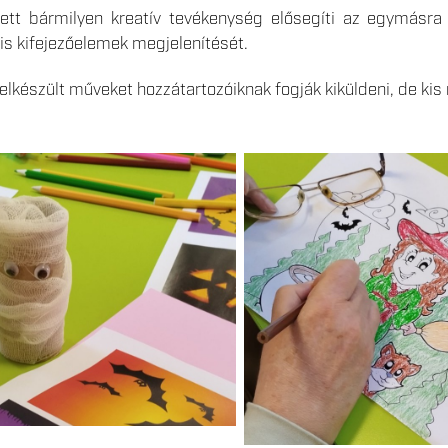
tt bármilyen kreatív tevékenység elősegíti az egymásra 
is kifejezőelemek megjelenítését.
elkészült műveket hozzátartozóiknak fogják kiküldeni, de kis