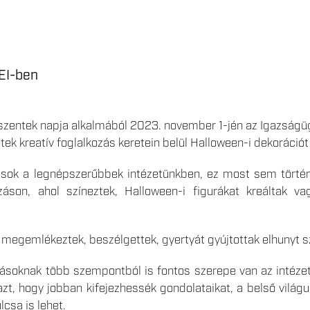
EI-ben
zentek napja alkalmából 2023. november 1-jén az Igazságüg
ek kreatív foglalkozás keretein belül Halloween-i dekorációt
zások a legnépszerűbbek intézetünkben, ez most sem törté
áson, ahol színeztek, Halloween-i figurákat kreáltak va
 megemlékeztek, beszélgettek, gyertyát gyújtottak elhunyt s
zásoknak több szempontból is fontos szerepe van az intézet
azt, hogy jobban kifejezhessék gondolataikat, a belső vilá
csa is lehet.