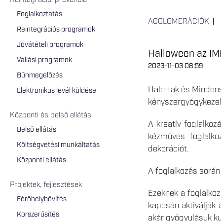
Reintegráció, prevenció
Foglalkoztatás
AGGLOMERÁCIÓK
Reintegrációs programok
Jóvátételi programok
Halloween az IM
Vallási programok
2023-11-03 08:59
Bűnmegelőzés
Halottak és Mindens
Elektronikus levél küldése
kényszergyógykezelt
Központi és belső ellátás
A kreatív foglalko
Belső ellátás
kézműves foglalkoz
Költségvetési munkáltatás
dekorációt.
Központi ellátás
A foglalkozás során
Projektek, fejlesztések
Ezeknek a foglalko
Férőhelybővítés
kapcsán aktiválják 
Korszerűsítés
akár gyógyulásuk kul