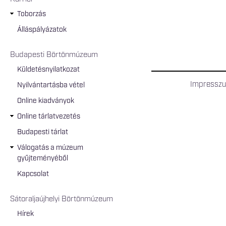
Toborzás
Álláspályázatok
Budapesti Börtönmúzeum
Küldetésnyilatkozat
Impressz
Nyilvántartásba vétel
Online kiadványok
Online tárlatvezetés
Budapesti tárlat
Válogatás a múzeum
gyűjteményéből
Kapcsolat
Sátoraljaújhelyi Börtönmúzeum
Hírek