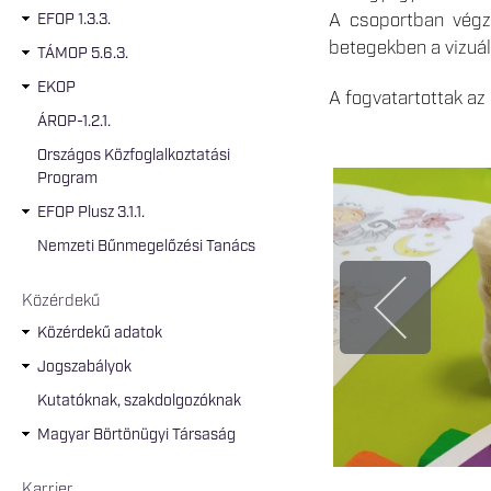
A csoportban végze
EFOP 1.3.3.
betegekben a vizuál
TÁMOP 5.6.3.
EKOP
A fogvatartottak az 
ÁROP-1.2.1.
Országos Közfoglalkoztatási
Program
EFOP Plusz 3.1.1.
Nemzeti Bűnmegelőzési Tanács
Közérdekű
Közérdekű adatok
Jogszabályok
Kutatóknak, szakdolgozóknak
Magyar Börtönügyi Társaság
Karrier