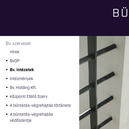
BÜ
Jelenlegi hely
Bv. szervezet
Hírek
BvOP
Bv. intézetek
Intézmények
Bv. Holding Kft.
Központi Ellátó Szerv
A büntetés-végrehajtás története
A büntetés-végrehajtás
védőszentje