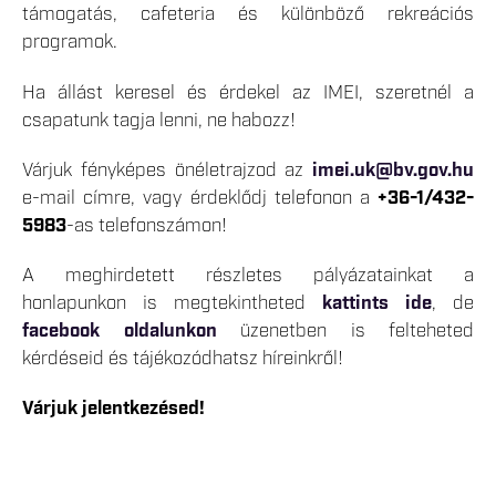
támogatás, cafeteria és különböző rekreációs
programok.
Ha állást keresel és érdekel az IMEI, szeretnél a
csapatunk tagja lenni, ne habozz!
Várjuk fényképes önéletrajzod az
imei.uk@bv.gov.hu
e-mail címre, vagy érdeklődj telefonon a
+36-1/432-
5983
-as telefonszámon!
A meghirdetett részletes pályázatainkat a
honlapunkon is megtekintheted
kattints ide
,
de
facebook oldalunkon
üzenetben is felteheted
kérdéseid és tájékozódhatsz híreinkről!
Várjuk jelentkezésed!