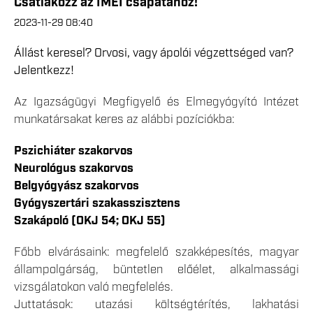
Csatlakozz az IMEI csapatához!
2023-11-29 08:40
Állást keresel? Orvosi, vagy ápolói végzettséged van?
Jelentkezz!
Az Igazságügyi Megfigyelő és Elmegyógyító Intézet
munkatársakat keres az alábbi pozíciókba:
Pszichiáter szakorvos
Neurológus szakorvos
Belgyógyász szakorvos
Gyógyszertári szakasszisztens
Szakápoló (OKJ 54; OKJ 55)
Főbb elvárásaink: megfelelő szakképesítés, magyar
állampolgárság, büntetlen előélet, alkalmassági
vizsgálatokon való megfelelés.
Juttatások: utazási költségtérítés, lakhatási