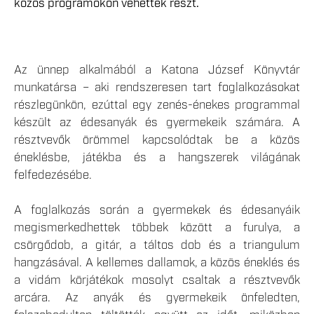
közös programokon vehettek részt.
Az ünnep alkalmából a Katona József Könyvtár
munkatársa – aki rendszeresen tart foglalkozásokat
részlegünkön, ezúttal egy zenés-énekes programmal
készült az édesanyák és gyermekeik számára. A
résztvevők örömmel kapcsolódtak be a közös
éneklésbe, játékba és a hangszerek világának
felfedezésébe.
A foglalkozás során a gyermekek és édesanyáik
megismerkedhettek többek között a furulya, a
csörgődob, a gitár, a táltos dob és a triangulum
hangzásával. A kellemes dallamok, a közös éneklés és
a vidám körjátékok mosolyt csaltak a résztvevők
arcára. Az anyák és gyermekeik önfeledten,