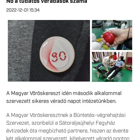
Nő a tudatos véradások száma
2022-12-01 15:34
A Magyar Vöröskereszt idén második alkalommal
szervezett sikeres véradó napot intézetünkben.
A Magyar Vöröskeresztnek a Büntetés-végrehajtási
Szervezet, azonbelül a Sátoraljaújhelyi Fegyház
évtizedek óta megbízható partnere, hiszen az évente
két alkalommal szervezett, kihelyezett véradó ponton