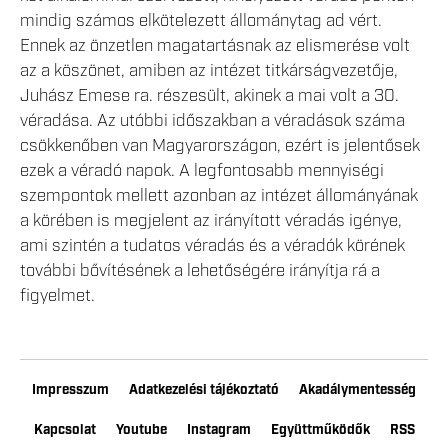
mindig számos elkötelezett állománytag ad vért.
Ennek az önzetlen magatartásnak az elismerése volt
az a köszönet, amiben az intézet titkárságvezetője,
Juhász Emese ra. részesült, akinek a mai volt a 30.
véradása. Az utóbbi időszakban a véradások száma
csökkenőben van Magyarországon, ezért is jelentősek
ezek a véradó napok. A legfontosabb mennyiségi
szempontok mellett azonban az intézet állományának
a körében is megjelent az irányított véradás igénye,
ami szintén a tudatos véradás és a véradók körének
további bővítésének a lehetőségére irányítja rá a
figyelmet.
Impresszum
Adatkezelési tájékoztató
Akadálymentesség
Kapcsolat
Youtube
Instagram
Együttműködők
RSS