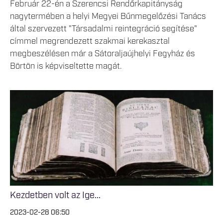
Február 22-én a Szerencsi Rendőrkapitányság
nagytermében a helyi Megyei Bűnmegelőzési Tanács
által szervezett "Társadalmi reintegráció segítése"
címmel megrendezett szakmai kerekasztal
megbeszélésen már a Sátoraljaújhelyi Fegyház és
Börtön is képviseltette magát.
Kezdetben volt az Ige...
2023-02-28 06:50