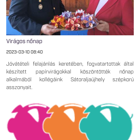
Virágos nőnap
2023-03-10 08:40
Jóvátételi felajánlás keretében, fogvatartottak által
készített papírvirágokkal köszöntötték nőnap
alkalmából kollégáink Sátoraljaújhely szépkorú
asszonyait.