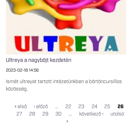
Ultreya a nagyböjt kezdetén
2023-02-18 14:56
Ismét ultreyat tartott intézetünkben a börtöncursillos
közösség.
« első
‹ előző
…
22
23
24
25
26
OLDALAK
27
28
29
30
…
következő ›
utolsó
»