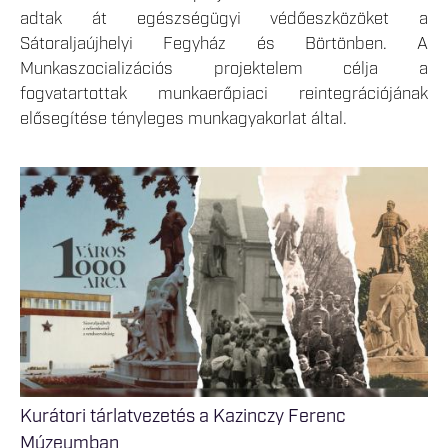
adtak át egészségügyi védőeszközöket a
Sátoraljaújhelyi Fegyház és Börtönben. A
Munkaszocializációs projektelem célja a
fogvatartottak munkaerőpiaci reintegrációjának
elősegítése tényleges munkagyakorlat által.
Kurátori tárlatvezetés a Kazinczy Ferenc
Múzeumban