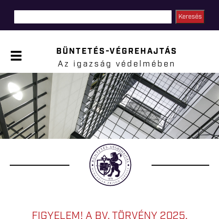
Ugrás a
tartalomra
BÜNTETÉS-VÉGREHAJTÁS
P
a
Az igazság védelmében
n
e
l
Jelenlegi hely
n
y
i
t
á
s
a
FIGYELEM! A BV. TÖRVÉNY 2025.