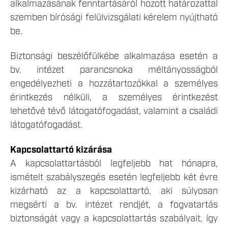
alkalmazásának fenntartásáról hozott határozattal
szemben bírósági felülvizsgálati kérelem nyújtható
be.
Biztonsági beszélőfülkébe alkalmazása esetén a
bv. intézet parancsnoka méltányosságból
engedélyezheti a hozzátartozókkal a személyes
érintkezés nélküli, a személyes érintkezést
lehetővé tévő látogatófogadást, valamint a családi
látogatófogadást.
Kapcsolattartó kizárása
A kapcsolattartásból legfeljebb hat hónapra,
ismételt szabályszegés esetén legfeljebb két évre
kizárható az a kapcsolattartó, aki súlyosan
megsérti a bv. intézet rendjét, a fogvatartás
biztonságát vagy a kapcsolattartás szabályait, így