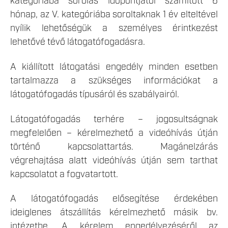
kategóriába sorolás időpontjától számított 6
hónap, az V. kategóriába soroltaknak 1 év elteltével
nyílik lehetőségük a személyes érintkezést
lehetővé tévő látogatófogadásra.
A kiállított látogatási engedély minden esetben
tartalmazza a szükséges információkat a
látogatófogadás típusáról és szabályairól.
Látogatófogadás terhére – jogosultságnak
megfelelően – kérelmezhető a videóhívás útján
történő kapcsolattartás. Magánelzárás
végrehajtása alatt videóhívás útján sem tarthat
kapcsolatot a fogvatartott.
A látogatófogadás elősegítése érdekében
ideiglenes átszállítás kérelmezhető másik bv.
intézetbe. A kérelem engedélyezéséről az