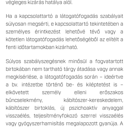
végleges kizárás hatálya alól.
Ha a kapcsolattartó a látogatófogadás szabályait
súlyosan megsérti, e kapcsolattartó tekintetében a
személyes érintkezést lehetővé tévő vagy a
kötetlen látogatófogadás lehetőségéből az elítélt a
fenti időtartamokban kizárható.
Súlyos szabályszegésnek minősül a fogvatartott
birtokában nem tartható tárgy átadása vagy annak
megkísérlése, a látogatófogadás során – ideértve
a bv. intézetbe történő be- és kiléptetést is –
elkövetett személy elleni erőszakos
bűncselekmény, kábítószer-kereskedelem,
kábítószer birtoklás, új pszichoaktív anyaggal
visszaélés, teljesítményfokozó szerrel visszaélés
vagy gyógyszerhamisítás megalapozott gyanúja. A