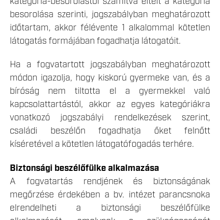
kategória-besorolástól számítva eltelt a kategória
besorolása szerinti, jogszabályban meghatározott
időtartam, akkor félévente 1 alkalommal kötetlen
látogatás formájában fogadhatja látogatóit.
Ha a fogvatartott jogszabályban meghatározott
módon igazolja, hogy kiskorú gyermeke van, és a
bíróság nem tiltotta el a gyermekkel való
kapcsolattartástól, akkor az egyes kategóriákra
vonatkozó jogszabályi rendelkezések szerint,
családi beszélőn fogadhatja őket felnőtt
kíséretével a kötetlen látogatófogadás terhére.
Biztonsági beszélőfülke alkalmazása
A fogvatartás rendjének és biztonságának
megőrzése érdekében a bv. intézet parancsnoka
elrendelheti a biztonsági beszélőfülke