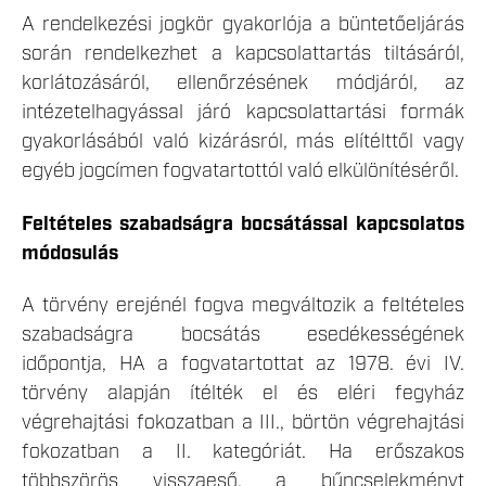
A rendelkezési jogkör gyakorlója a büntetőeljárás
során rendelkezhet a kapcsolattartás tiltásáról,
korlátozásáról, ellenőrzésének módjáról, az
intézetelhagyással járó kapcsolattartási formák
gyakorlásából való kizárásról, más elítélttől vagy
egyéb jogcímen fogvatartottól való elkülönítéséről.
Feltételes szabadságra bocsátással kapcsolatos
módosulás
A törvény erejénél fogva megváltozik a feltételes
szabadságra bocsátás esedékességének
időpontja, HA a fogvatartottat az 1978. évi IV.
törvény alapján ítélték el és eléri fegyház
végrehajtási fokozatban a III., börtön végrehajtási
fokozatban a II. kategóriát. Ha erőszakos
többszörös visszaeső, a bűncselekményt