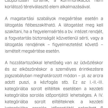
csoportosan történik, a kommunikációt nem
korlátozó térelválasztó elem alkalmazásával.
A magatartási szabályok megsértése esetén a
látogatás félbeszakítható. A látogatást meg kell
szakítani, ha a fegyelemsértés a bv. intézet rendjét,
a fogvatartás biztonságát közvetlenül sérti, vagy a
látogatás rendjének – figyelmeztetést követő –
ismételt megsértése esetén.
A hozzátartozókkal lehetőség van az üdvözléskor
és az elköszönéskor a személyes érintkezésre
jogszabályban meghatározott módon – pl. az arcra
adott puszi, a kézfogás stb. Ez az I.-II.-III.
kategóriába sorolt elítéltek esetében a kezdeti
kategóriába sorolás időpontjától lehetséges. A IV.
kategóriába sorolt elítélteknek a kezdeti