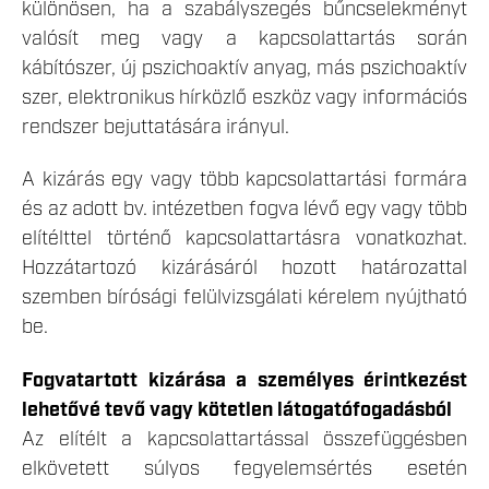
különösen, ha a szabályszegés bűncselekményt
valósít meg vagy a kapcsolattartás során
kábítószer, új pszichoaktív anyag, más pszichoaktív
szer, elektronikus hírközlő eszköz vagy információs
rendszer bejuttatására irányul.
A kizárás egy vagy több kapcsolattartási formára
és az adott bv. intézetben fogva lévő egy vagy több
elítélttel történő kapcsolattartásra vonatkozhat.
Hozzátartozó kizárásáról hozott határozattal
szemben bírósági felülvizsgálati kérelem nyújtható
be.
Fogvatartott kizárása a személyes érintkezést
lehetővé tevő vagy kötetlen látogatófogadásból
Az elítélt a kapcsolattartással összefüggésben
elkövetett súlyos fegyelemsértés esetén