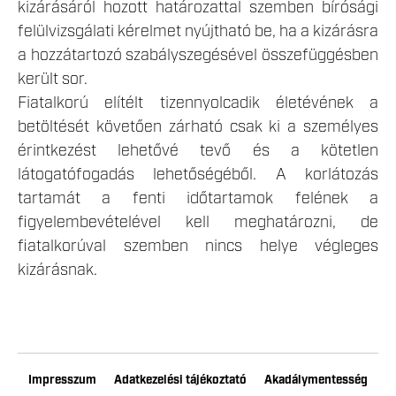
kizárásáról hozott határozattal szemben bírósági
felülvizsgálati kérelmet nyújtható be, ha a kizárásra
a hozzátartozó szabályszegésével összefüggésben
került sor.
Fiatalkorú elítélt tizennyolcadik életévének a
betöltését követően zárható csak ki a személyes
érintkezést lehetővé tevő és a kötetlen
látogatófogadás lehetőségéből. A korlátozás
tartamát a fenti időtartamok felének a
figyelembevételével kell meghatározni, de
fiatalkorúval szemben nincs helye végleges
kizárásnak.
Impresszum
Adatkezelési tájékoztató
Akadálymentesség