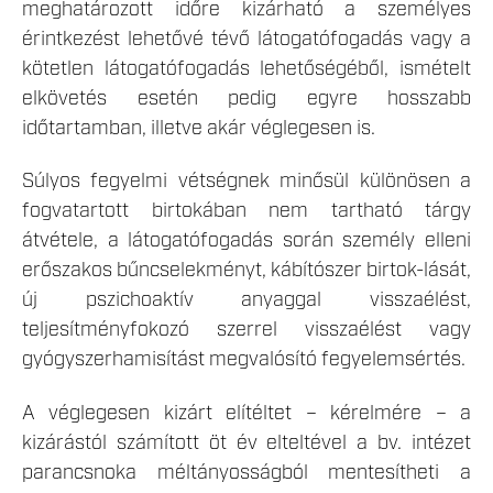
meghatározott időre kizárható a személyes
érintkezést lehetővé tévő látogatófogadás vagy a
kötetlen látogatófogadás lehetőségéből, ismételt
elkövetés esetén pedig egyre hosszabb
időtartamban, illetve akár véglegesen is.
Súlyos fegyelmi vétségnek minősül különösen a
fogvatartott birtokában nem tartható tárgy
átvétele, a látogatófogadás során személy elleni
erőszakos bűncselekményt, kábítószer birtok-lását,
új pszichoaktív anyaggal visszaélést,
teljesítményfokozó szerrel visszaélést vagy
gyógyszerhamisítást megvalósító fegyelemsértés.
A véglegesen kizárt elítéltet – kérelmére – a
kizárástól számított öt év elteltével a bv. intézet
parancsnoka méltányosságból mentesítheti a