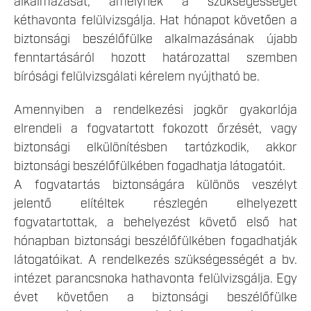
alkalmazását, amelynek a szükségességét
kéthavonta felülvizsgálja. Hat hónapot követően a
biztonsági beszélőfülke alkalmazásának újabb
fenntartásáról hozott határozattal szemben
bírósági felülvizsgálati kérelem nyújtható be.
Amennyiben a rendelkezési jogkör gyakorlója
elrendeli a fogvatartott fokozott őrzését, vagy
biztonsági elkülönítésben tartózkodik, akkor
biztonsági beszélőfülkében fogadhatja látogatóit.
A fogvatartás biztonságára különös veszélyt
jelentő elítéltek részlegén elhelyezett
fogvatartottak, a behelyezést követő első hat
hónapban biztonsági beszélőfülkében fogadhatják
látogatóikat. A rendelkezés szükségességét a bv.
intézet parancsnoka hathavonta felülvizsgálja. Egy
évet követően a biztonsági beszélőfülke