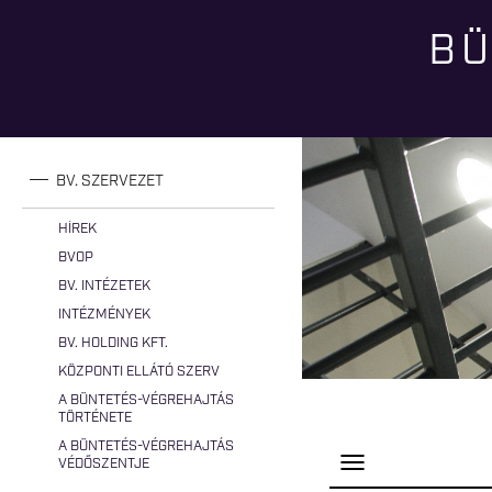
BÜ
Jelenlegi hely
BV. SZERVEZET
HÍREK
BVOP
BV. INTÉZETEK
INTÉZMÉNYEK
BV. HOLDING KFT.
KÖZPONTI ELLÁTÓ SZERV
A BÜNTETÉS-VÉGREHAJTÁS
TÖRTÉNETE
A BÜNTETÉS-VÉGREHAJTÁS
P
VÉDŐSZENTJE
a