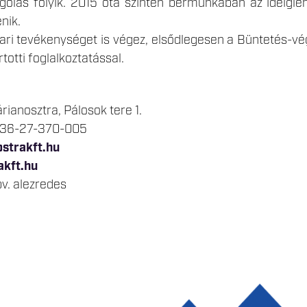
agolás folyik. 2015 óta szintén bérmunkában az ideigle
énik.
ari tevékenységet is végez, elsődlegesen a Büntetés-vé
totti foglalkoztatással.
ianosztra, Pálosok tere 1.
 +36-27-370-005
strakft.hu
akft.hu
bv. alezredes