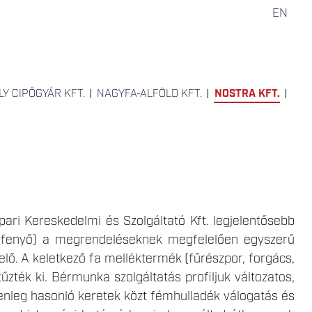
EN
LY CIPŐGYÁR KFT.
NAGYFA-ALFÖLD KFT.
NOSTRA KFT.
i Kereskedelmi és Szolgáltató Kft. legjelentősebb
s fenyő) a megrendeléseknek megfelelően egyszerű
elő. A keletkező fa melléktermék (fűrészpor, forgács,
tűzték ki. Bérmunka szolgáltatás profiljuk változatos,
enleg hasonló keretek közt fémhulladék válogatás és