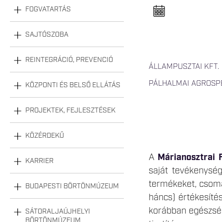
n
FOGVATARTÁS
e
l
n
y
SAJTÓSZOBA
i
t
á
REINTEGRÁCIÓ, PREVENCIÓ
s
ÁLLAMPUSZTAI KFT.
a
PÁLHALMAI AGROSPE
KÖZPONTI ÉS BELSŐ ELLÁTÁS
PROJEKTEK, FEJLESZTÉSEK
KÖZÉRDEKŰ
A
Márianosztrai 
KARRIER
saját tevékenysé
termékeket, csomag
BUDAPESTI BÖRTÖNMÚZEUM
háncs) értékesítés
korábban egészség
SÁTORALJAÚJHELYI
BÖRTÖNMÚZEUM