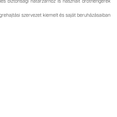
nes biztonsági határzárhoz is használt dróthengerek
grehajtási szervezet kiemelt és saját beruházásaiban