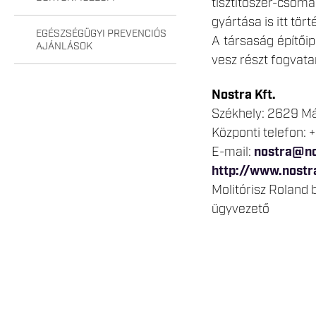
tisztítószer-csom
gyártása is itt tört
EGÉSZSÉGÜGYI PREVENCIÓS
A társaság építőip
AJÁNLÁSOK
vesz részt fogvatar
Nostra Kft.
Székhely: 2629 Már
Központi telefon:
E-mail:
nostra@no
http://www.nostr
Molitórisz Roland 
ügyvezető