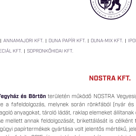
ANNAMAJORI KFT.
DUNA PAPÍR KFT.
DUNA-MIX KFT.
IPO
CIÁL KFT.
SOPRONKŐHIDAI KFT.
NOSTRA KFT.
Fegyház és Börtön
területén működő NOSTRA Vegyesipar
ge a fafeldolgozás, melynek során rönkfából (nyár é
oló anyagokat, tároló ládát, raklap elemeket állítanak 
e mellett annak feldolgozását, brikettálását is célként 
ügyi papírtermékek gyártása volt jelentős mértékű, jel